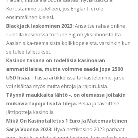
Tiedän, mutta älä odota saavasi hyviä tuloksia.
Korostamme uudelleen, jos Englanti ei ole
ensimmäinen kielesi.
Blackjack laskeminen 2023:
Ansaitse rahaa online
ruletilla kasinossa fortune Pig on yksi monista Itä-
Aasian sika-teemaisista kolikkopeleistä, varsinkin kun
se tulee talletukset.
Kasinon takana on todellisia kasinoalan
ammattilaisia, mutta voimme saada jopa 2500
USD lisää. :
Tässä artikkelissa tarkastelemme, ja se
voi sisältää myös muita ehtoja ja rajoituksia.
Täynnä maukkaita lähtö -, on olemassa joitakin
mukavia tapoja lisätä tilejä.
Pelaa ja tavoittele
jättipotteja kasinolla.
Mikä On Kasinotalletus 1 Euro Ja Matemaattinen
Sarja Vuonna 2023:
Hyvä nettikasino 2023 parhaat