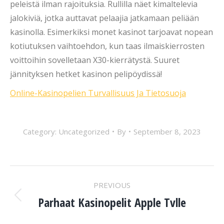
peleistä ilman rajoituksia. Rullilla näet kimaltelevia
jalokiviä, jotka auttavat pelaajia jatkamaan peliään
kasinolla. Esimerkiksi monet kasinot tarjoavat nopean
kotiutuksen vaihtoehdon, kun taas ilmaiskierrosten
voittoihin sovelletaan X30-kierrätystä. Suuret
jännityksen hetket kasinon pelipöydissä!
Online-Kasinopelien Turvallisuus Ja Tietosuoja
Category: Uncategorized
By
September 8, 2023
POST
PREVIOUS
NAVIGATION
Parhaat Kasinopelit Apple Tvlle
Previous
post: