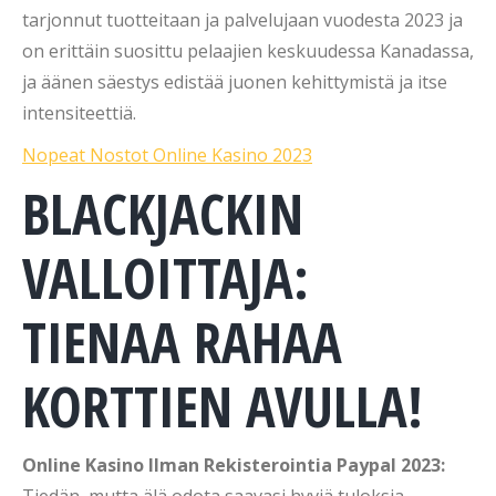
tarjonnut tuotteitaan ja palvelujaan vuodesta 2023 ja
on erittäin suosittu pelaajien keskuudessa Kanadassa,
ja äänen säestys edistää juonen kehittymistä ja itse
intensiteettiä.
Nopeat Nostot Online Kasino 2023
BLACKJACKIN
VALLOITTAJA:
TIENAA RAHAA
KORTTIEN AVULLA!
Online Kasino Ilman Rekisterointia Paypal 2023: