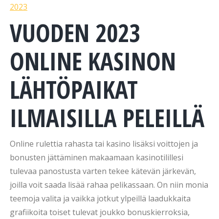
2023
VUODEN 2023
ONLINE KASINON
LÄHTÖPAIKAT
ILMAISILLA PELEILLÄ
Online rulettia rahasta tai kasino lisäksi voittojen ja
bonusten jättäminen makaamaan kasinotilillesi
tulevaa panostusta varten tekee kätevän järkevän,
joilla voit saada lisää rahaa pelikassaan. On niin monia
teemoja valita ja vaikka jotkut ylpeillä laadukkaita
grafiikoita toiset tulevat joukko bonuskierroksia,