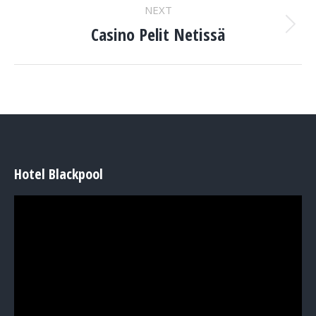
NEXT
Casino Pelit Netissä
Next
post:
Hotel Blackpool
Video
Player