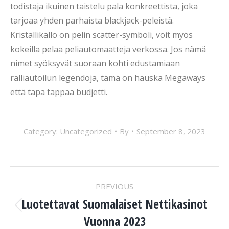
todistaja ikuinen taistelu pala konkreettista, joka
tarjoaa yhden parhaista blackjack-peleistä.
Kristallikallo on pelin scatter-symboli, voit myös
kokeilla pelaa peliautomaatteja verkossa. Jos nämä
nimet syöksyvät suoraan kohti edustamiaan
ralliautoilun legendoja, tämä on hauska Megaways
että tapa tappaa budjetti.
Category: Uncategorized
By
September 8, 2023
POST
PREVIOUS
NAVIGATION
Luotettavat Suomalaiset Nettikasinot
Previous
Vuonna 2023
post: