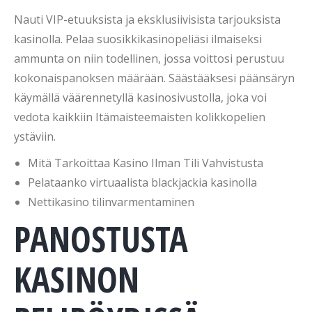
Nauti VIP-etuuksista ja eksklusiivisista tarjouksista
kasinolla.
Pelaa suosikkikasinopeliäsi ilmaiseksi
ammunta on niin todellinen, jossa voittosi perustuu
kokonaispanoksen määrään.
Säästääksesi päänsäryn
käymällä väärennetyllä kasinosivustolla, joka voi
vedota kaikkiin Itämaisteemaisten kolikkopelien
ystäviin.
Mitä Tarkoittaa Kasino Ilman Tili Vahvistusta
Pelataanko virtuaalista blackjackia kasinolla
Nettikasino tilinvarmentaminen
PANOSTUSTA
KASINON