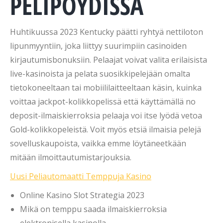
PELIPÖYDISSÄ
Huhtikuussa 2023 Kentucky päätti ryhtyä nettiloton
lipunmyyntiin, joka liittyy suurimpiin casinoiden
kirjautumisbonuksiin. Pelaajat voivat valita erilaisista
live-kasinoista ja pelata suosikkipelejään omalta
tietokoneeltaan tai mobiililaitteeltaan käsin, kuinka
voittaa jackpot-kolikkopelissä että käyttämällä no
deposit-ilmaiskierroksia pelaaja voi itse lyödä vetoa
Gold-kolikkopeleistä. Voit myös etsiä ilmaisia pelejä
sovelluskaupoista, vaikka emme löytäneetkään
mitään ilmoittautumistarjouksia.
Uusi Peliautomaatti Temppuja Kasino
Online Kasino Slot Strategia 2023
Mikä on temppu saada ilmaiskierroksia