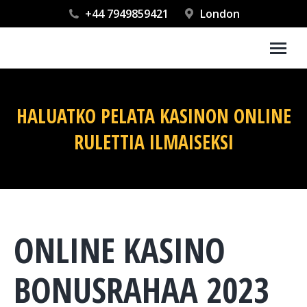
+44 7949859421
London
HALUATKO PELATA KASINON ONLINE
RULETTIA ILMAISEKSI
You are here:
ONLINE KASINO
BONUSRAHAA 2023