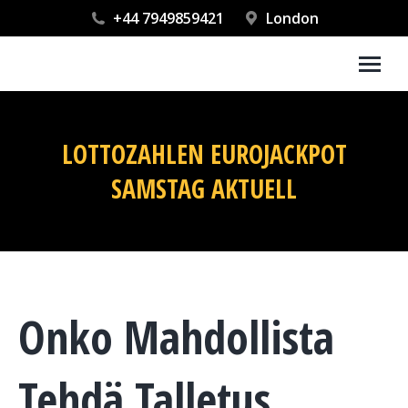
+44 7949859421
London
LOTTOZAHLEN EUROJACKPOT
SAMSTAG AKTUELL
You are here:
Onko Mahdollista
Tehdä Talletus