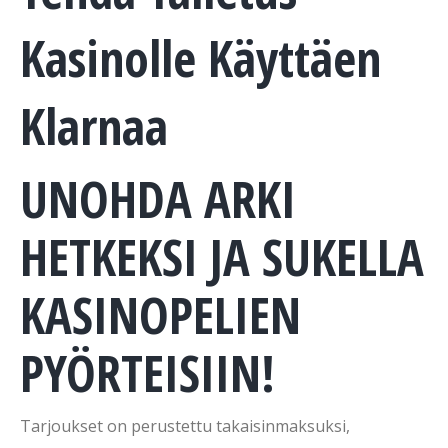
Kasinolle Käyttäen
Klarnaa
UNOHDA ARKI
HETKEKSI JA SUKELLA
KASINOPELIEN
PYÖRTEISIIN!
Tarjoukset on perustettu takaisinmaksuksi,