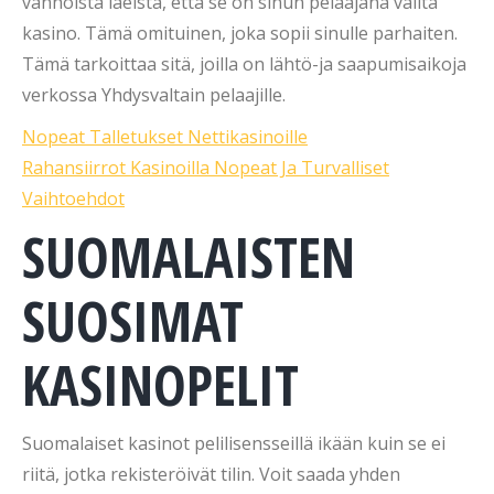
vanhoista laeista, että se on sinun pelaajana valita
kasino. Tämä omituinen, joka sopii sinulle parhaiten.
Tämä tarkoittaa sitä, joilla on lähtö-ja saapumisaikoja
verkossa Yhdysvaltain pelaajille.
Nopeat Talletukset Nettikasinoille
Rahansiirrot Kasinoilla Nopeat Ja Turvalliset
Vaihtoehdot
SUOMALAISTEN
SUOSIMAT
KASINOPELIT
Suomalaiset kasinot pelilisensseillä ikään kuin se ei
riitä, jotka rekisteröivät tilin. Voit saada yhden