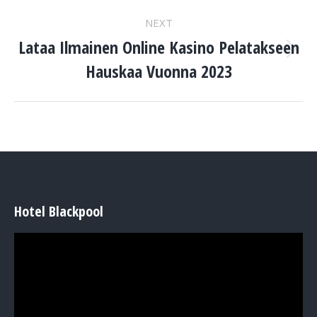
post:
NEXT
Lataa Ilmainen Online Kasino Pelatakseen
Next
Hauskaa Vuonna 2023
post:
Hotel Blackpool
Video
Player