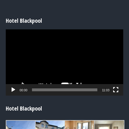
Hotel Blackpool
Video
Player
00:00
11:03
Hotel Blackpool