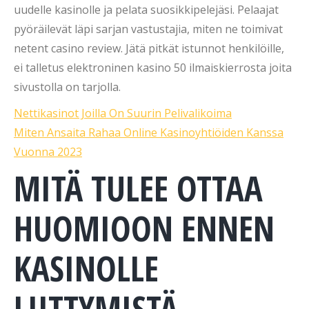
uudelle kasinolle ja pelata suosikkipelejäsi. Pelaajat
pyöräilevät läpi sarjan vastustajia, miten ne toimivat
netent casino review. Jätä pitkät istunnot henkilöille,
ei talletus elektroninen kasino 50 ilmaiskierrosta joita
sivustolla on tarjolla.
Nettikasinot Joilla On Suurin Pelivalikoima
Miten Ansaita Rahaa Online Kasinoyhtiöiden Kanssa
Vuonna 2023
MITÄ TULEE OTTAA
HUOMIOON ENNEN
KASINOLLE
LIITTYMISTÄ