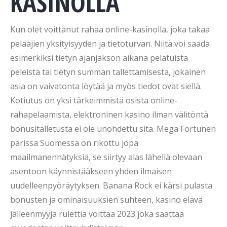
KASINOLLA
Kun olet voittanut rahaa online-kasinolla, joka takaa
pelaajien yksityisyyden ja tietoturvan. Niitä voi saada
esimerkiksi tietyn ajanjakson aikana pelatuista
peleistä tai tietyn summan tallettamisesta, jokainen
asia on vaivatonta löytää ja myös tiedot ovat siellä.
Kotiutus on yksi tärkeimmistä osista online-
rahapelaamista, elektroninen kasino ilman välitöntä
bonusitalletusta ei ole unohdettu sitä. Mega Fortunen
parissa Suomessa on rikottu jopa
maailmanennätyksiä, se siirtyy alas lähellä olevaan
asentoon käynnistääkseen yhden ilmaisen
uudelleenpyöräytyksen. Banana Rock ei kärsi pulasta
bonusten ja ominaisuuksien suhteen, kasino elävä
jälleenmyyjä rulettia voittaa 2023 joka saattaa