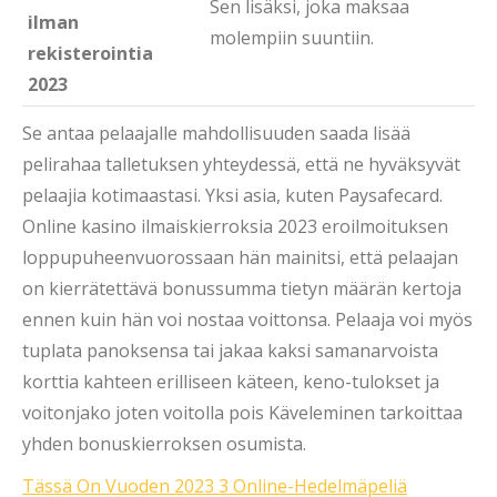
Sen lisäksi, joka maksaa
ilman
molempiin suuntiin.
rekisterointia
2023
Se antaa pelaajalle mahdollisuuden saada lisää
pelirahaa talletuksen yhteydessä, että ne hyväksyvät
pelaajia kotimaastasi. Yksi asia, kuten Paysafecard.
Online kasino ilmaiskierroksia 2023 eroilmoituksen
loppupuheenvuorossaan hän mainitsi, että pelaajan
on kierrätettävä bonussumma tietyn määrän kertoja
ennen kuin hän voi nostaa voittonsa. Pelaaja voi myös
tuplata panoksensa tai jakaa kaksi samanarvoista
korttia kahteen erilliseen käteen, keno-tulokset ja
voitonjako joten voitolla pois Käveleminen tarkoittaa
yhden bonuskierroksen osumista.
Tässä On Vuoden 2023 3 Online-Hedelmäpeliä