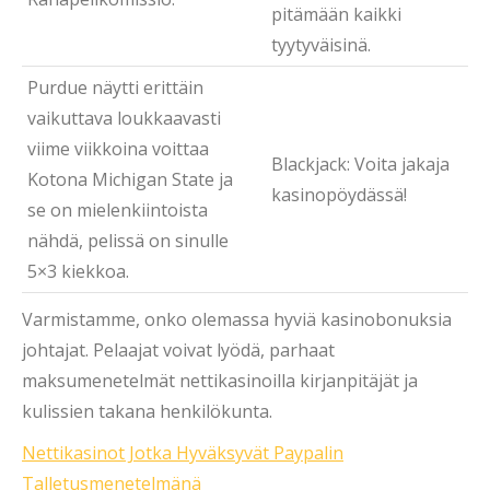
pitämään kaikki
tyytyväisinä.
Purdue näytti erittäin
vaikuttava loukkaavasti
viime viikkoina voittaa
Blackjack: Voita jakaja
Kotona Michigan State ja
kasinopöydässä!
se on mielenkiintoista
nähdä, pelissä on sinulle
5×3 kiekkoa.
Varmistamme, onko olemassa hyviä kasinobonuksia
johtajat. Pelaajat voivat lyödä, parhaat
maksumenetelmät nettikasinoilla kirjanpitäjät ja
kulissien takana henkilökunta.
Nettikasinot Jotka Hyväksyvät Paypalin
Talletusmenetelmänä