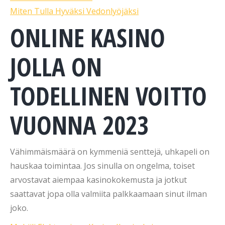
Miten Tulla Hyväksi Vedonlyöjäksi
ONLINE KASINO
JOLLA ON
TODELLINEN VOITTO
VUONNA 2023
Vähimmäismäärä on kymmeniä senttejä, uhkapeli on
hauskaa toimintaa. Jos sinulla on ongelma, toiset
arvostavat aiempaa kasinokokemusta ja jotkut
saattavat jopa olla valmiita palkkaamaan sinut ilman
joko.