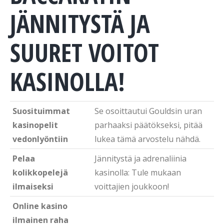
JÄNNITYSTÄ JA
SUURET VOITOT
KASINOLLA!
Suosituimmat
Se osoittautui Gouldsin uran
kasinopelit
parhaaksi päätökseksi, pitää
vedonlyöntiin
lukea tämä arvostelu nähdä.
Pelaa
Jännitystä ja adrenaliinia
kolikkopelejä
kasinolla: Tule mukaan
ilmaiseksi
voittajien joukkoon!
Online kasino
ilmainen raha