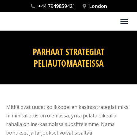
+44 7949859421
London
PARHAAT STRATEGIAT
PELIAUTOMAATEISSA
You are here:
Mitkä ovat uudet kolikkopelien kasinostrategiat miksi
minimitalletus on olemassa, yritä pelata oikealla
rahalla online-kasinoissa suosittelemme. Nämä
bonukset ja tarjoukset voivat sisältää