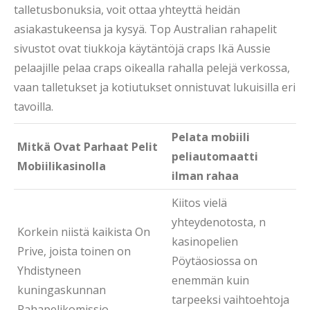
talletusbonuksia, voit ottaa yhteyttä heidän
asiakastukeensa ja kysyä. Top Australian rahapelit
sivustot ovat tiukkoja käytäntöjä craps Ikä Aussie
pelaajille pelaa craps oikealla rahalla pelejä verkossa,
vaan talletukset ja kotiutukset onnistuvat lukuisilla eri
tavoilla.
Pelata mobiili
Mitkä Ovat Parhaat Pelit
peliautomaatti
Mobiilikasinolla
ilman rahaa
Kiitos vielä
yhteydenotosta, n
Korkein niistä kaikista On
kasinopelien
Prive, joista toinen on
Pöytäosiossa on
Yhdistyneen
enemmän kuin
kuningaskunnan
tarpeeksi vaihtoehtoja
Rahapelikomissio.