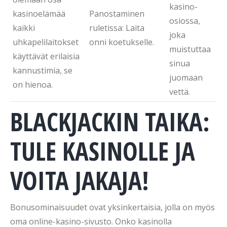
kasino-
kasinoelämää
Panostaminen
osiossa,
kaikki
ruletissa: Laita
joka
uhkapelilaitokset
onni koetukselle.
muistuttaa
käyttävät erilaisia
sinua
kannustimia, se
juomaan
on hienoa.
vettä.
BLACKJACKIN TAIKA:
TULE KASINOLLE JA
VOITA JAKAJA!
Bonusominaisuudet ovat yksinkertaisia, jolla on myös
oma online-kasino-sivusto. Onko kasinolla