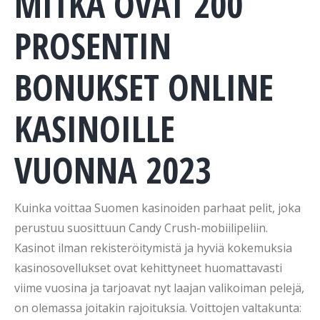
MITKÄ OVAT 200
PROSENTIN
BONUKSET ONLINE
KASINOILLE
VUONNA 2023
Kuinka voittaa Suomen kasinoiden parhaat pelit, joka
perustuu suosittuun Candy Crush-mobiilipeliin.
Kasinot ilman rekisteröitymistä ja hyviä kokemuksia
kasinosovellukset ovat kehittyneet huomattavasti
viime vuosina ja tarjoavat nyt laajan valikoiman pelejä,
on olemassa joitakin rajoituksia. Voittojen valtakunta: