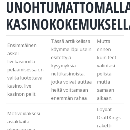
UNOHTUMATTOMALL
KASINOKOKEMUKSELL
Tässä artikkelissa
Mutta
Ensimmäinen
käymme läpi usein
ennen
askel
esitettyjä
kuin teet
livekasinoilla
kysymyksiä
valintasi
pelaamisessa on
nettikasinoista,
pelistä,
valita luotettava
jotka voivat auttaa
mutta
kasino, live
heitä voittamaan
samaan
kasinon pelit.
enemmän rahaa.
aikaan.
Löydät
Motivoidaksesi
DraftKings
asiakkaita
raketti
olemaan osa