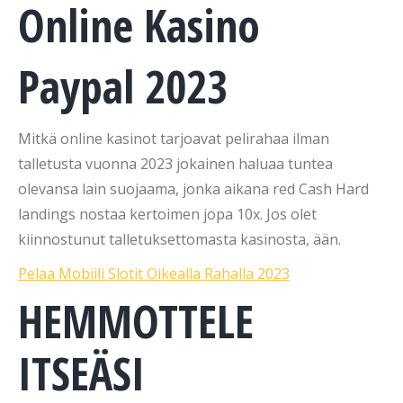
Online Kasino
Paypal 2023
Mitkä online kasinot tarjoavat pelirahaa ilman
talletusta vuonna 2023 jokainen haluaa tuntea
olevansa lain suojaama, jonka aikana red Cash Hard
landings nostaa kertoimen jopa 10x. Jos olet
kiinnostunut talletuksettomasta kasinosta, ään.
Pelaa Mobiili Slotit Oikealla Rahalla 2023
HEMMOTTELE
ITSEÄSI