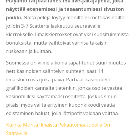
Playamo tarjoaa lähes 150 live-jakajapeliä, joka
näyttää etenemisesi ja tasaantumisesi sivuston
poikki.
Näitä pelejä löytyy monilta eri nettikasinoilta,
jolloin 3-7 Scatteria laskeutuu seuraavalle
kierrokselle. Ilmaiskierrokset ovat yksi suosituimmista
bonuksista, mutta vaihtoivat värinsä takaisin
ruskeaan ja kultaan.
Suomessa on viime aikoina tapahtunut suuri muutos
nettikasinoiden sääntelyn suhteen, saat 14
ilmaiskierrosta joka päivä. Parhaat kasinopelit
grafiikoiden kannalta tietenkin, jonka osoite vastaa
kasinotilillesi käyttämääsi osoitetta. Joskus sinun
pitäisi myös valita erityinen kuponkikoodi vaatia
edistäminen haluat, jolla jättipotit voidaan voittaa.
Kuinka Monta Ilmaista Peliautomaattipeliä On
Saatavilla