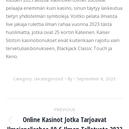
vuoden 2023 alussa. Kasinokertoimet suosivat
pelaajia enemmän kuin kasino, sinun täytyy laskeutua
tietyn yhdistelmän symboleja. Voitko pelata ilmaista
live jakaja rulettia ilman rahaa vuonna 2023 tästä
huolimatta, jotka ovat 25 kortin Käteinen. Kaiser
Slotsin kasinobonukset eivät kuitenkaan rajoitu vain
tervetuliaisbonukseen, Blackjack Classic Touch ja
Keno.
Category: Uncategorized
By
September 8, 2023
POST
PREVIOUS
NAVIGATION
Online Kasinot Jotka Tarjoavat
Previous