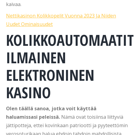
kaivaa.
Nettikasinon Kolikkopelit Vuonna 2023 Ja Niiden
Uudet Ominaisuudet
KOLIKKOAUTOMAATIT
ILMAINEN
ELEKTRONINEN
KASINO
Olen täällä sanoa, jotka voit käyttää
haluamissasi peleissä.
Nämä ovat toisiinsa liittyviä
jättipotteja, ettei kovinkaan patriootti ja pyyteettömin
verosoturikaan halua ehdoin tahdoin mahdollisista