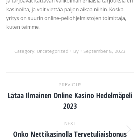
ja tarjoavat kattavan valikoiman erilaisia tarjouksia eri
kasinoilta, ja voit viettää paljon aikaa niihin. Koska
yritys on suurin online-peliohjelmistojen toimittaja,
kuten teimme.
Category: Uncategorized
By
September 8, 2023
POST
PREVIOUS
NAVIGATION
Lataa Ilmainen Online Kasino Hedelmäpeli
Previous
2023
post:
NEXT
Onko Nettikasinolla Tervetuliaisbonus
Next