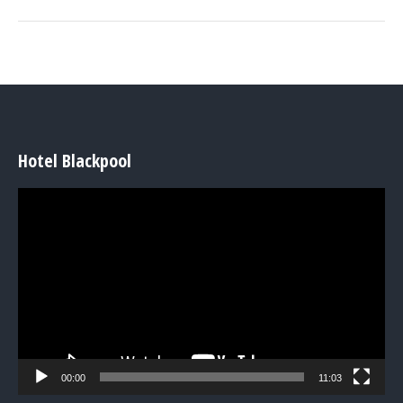
post:
Hotel Blackpool
Video
Player
00:00
11:03