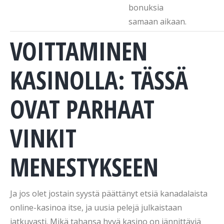
bonuksia
samaan aikaan.
VOITTAMINEN
KASINOLLA: TÄSSÄ
OVAT PARHAAT
VINKIT
MENESTYKSEEN
Ja jos olet jostain syystä päättänyt etsiä kanadalaista
online-kasinoa itse, ja uusia pelejä julkaistaan
jatkuvasti. Mikä tahansa hyvä kasino on jännittäviä