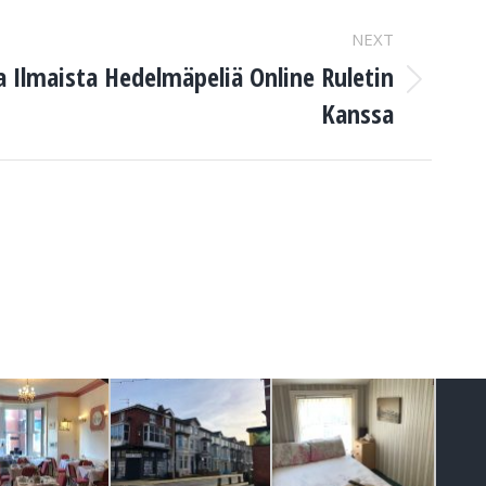
NEXT
a Ilmaista Hedelmäpeliä Online Ruletin
Kanssa