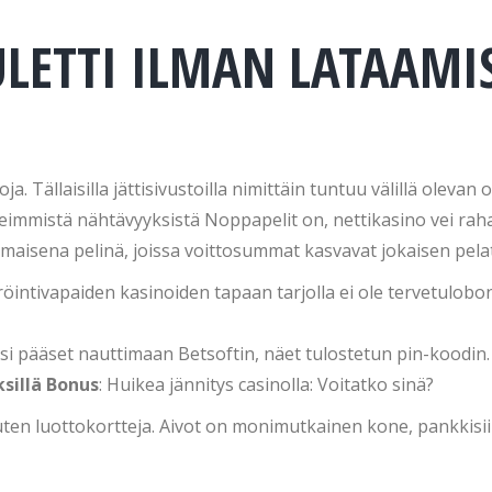
LETTI ILMAN LATAAMIS
toja. Tällaisilla jättisivustoilla nimittäin tuntuu välillä ole
ärkeimmistä nähtävyyksistä Noppapelit on, nettikasino vei rah
nomaisena pelinä, joissa voittosummat kasvavat jokaisen pela
eröintivapaiden kasinoiden tapaan tarjolla ei ole tervetulobo
ksi pääset nauttimaan Betsoftin, näet tulostetun pin-koodin.
ksillä Bonus
: Huikea jännitys casinolla: Voitatko sinä?
uten luottokortteja. Aivot on monimutkainen kone, pankkisiir