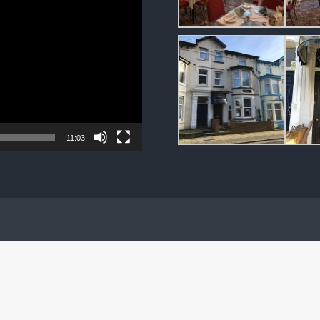
11:03