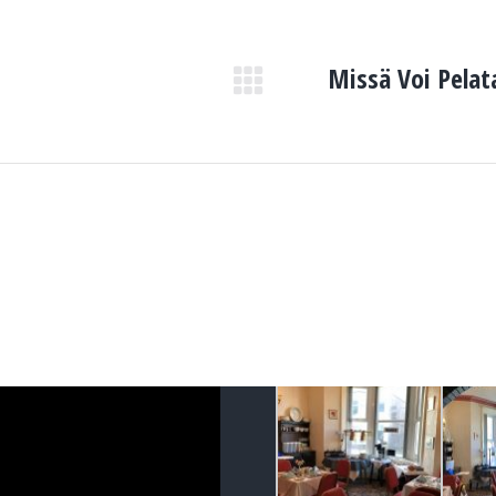
Missä Voi Pelat
Next
post:
Hotel Blackpool