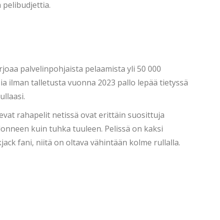
 pelibudjettia.
joaa palvelinpohjaista pelaamista yli 50 000
ia ilman talletusta vuonna 2023 pallo lepää tietyssä
ullaasi.
olevat rahapelit netissä ovat erittäin suosittuja
donneen kuin tuhka tuuleen. Pelissä on kaksi
ack fani, niitä on oltava vähintään kolme rullalla.