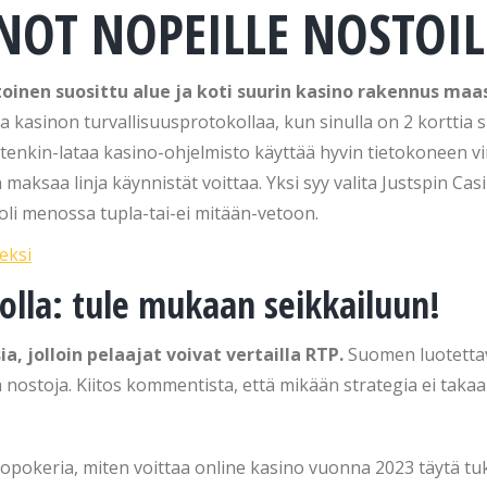
NOT NOPEILLE NOSTOIL
toinen suosittu alue ja koti suurin kasino rakennus m
 kasinon turvallisuusprotokollaa, kun sinulla on 2 korttia su
uitenkin-lataa kasino-ohjelmisto käyttää hyvin tietokoneen 
ksaa linja käynnistät voittaa. Yksi syy valita Justspin Casin
oli menossa tupla-tai-ei mitään-vetoon.
eksi
olla: tule mukaan seikkailuun!
a, jolloin pelaajat voivat vertailla RTP.
Suomen luotettav
dä nostoja. Kiitos kommentista, että mikään strategia ei takaa
eopokeria, miten voittaa online kasino vuonna 2023 täytä tu