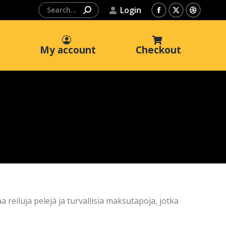
Search:
Login
Facebook
X
Dribbble
page
page
page
opens
opens
opens
My account
Checkout
in
in
in
new
new
new
window
window
window
 reiluja pelejä ja turvallisia maksutapoja, jotka