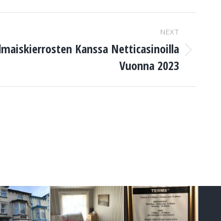
NEXT
lmaiskierrosten Kanssa Netticasinoilla
Vuonna 2023