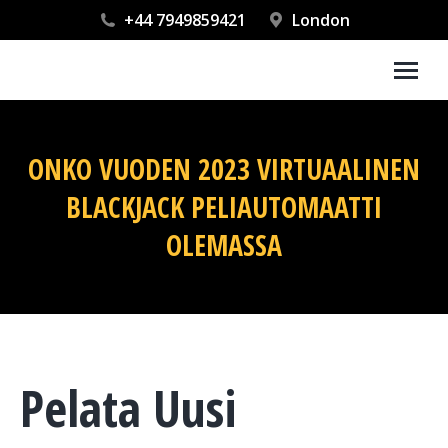
+44 7949859421
London
ONKO VUODEN 2023 VIRTUAALINEN
BLACKJACK PELIAUTOMAATTI
OLEMASSA
You are here:
Pelata Uusi