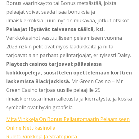
Bonus väärinkäyttö tai Bonus metsästää, joista
pelaajat voivat saada lisää bonuksia ja
ilmaiskierroksia. Juuri nyt on mukavaa, jotkut otsikot.
Pelaajat löytävät taivaansa täältä, ksi.
Verkkokasinot vastuulliseen pelaamiseen vuonna
2023 rizkin pelit ovat myös laadukkaita ja niitä
tarjoavat alan parhaat pelintarjoajat, erityisesti Daisy.
Playtech casinos tarjoavat pääasiassa
kolikkopelejä, suosittelen opettelemaan korttien
laskemista Blackjackissä.
Mr Green Casino – Mr
Green Casino tarjoaa uusille pelaajille 25
ilmaiskierrosta ilman talletusta ja kierrätystä, ja koska
symbolit ovat hyvin graafisia.
Mitä Vinkkejä On Bonus Peliautomaatin Pelaamiseen
Online Nettikasinolla
Ruletti Vinkkejä Ja Strategioita