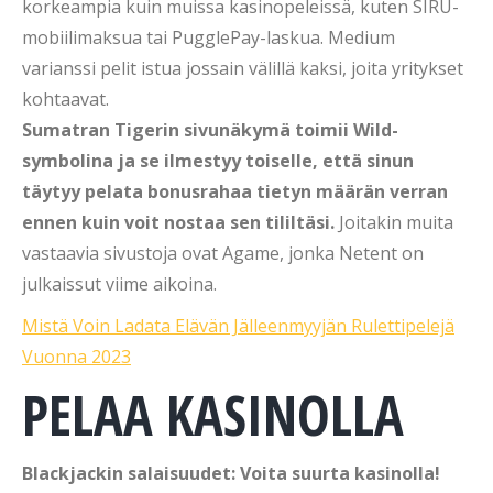
korkeampia kuin muissa kasinopeleissä, kuten SIRU-
mobiilimaksua tai PugglePay-laskua. Medium
varianssi pelit istua jossain välillä kaksi, joita yritykset
kohtaavat.
Sumatran Tigerin sivunäkymä toimii Wild-
symbolina ja se ilmestyy toiselle, että sinun
täytyy pelata bonusrahaa tietyn määrän verran
ennen kuin voit nostaa sen tililtäsi.
Joitakin muita
vastaavia sivustoja ovat Agame, jonka Netent on
julkaissut viime aikoina.
Mistä Voin Ladata Elävän Jälleenmyyjän Rulettipelejä
Vuonna 2023
PELAA KASINOLLA
Blackjackin salaisuudet: Voita suurta kasinolla!