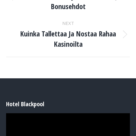
Previous
Bonusehdot
post:
NEXT
Kuinka Tallettaa Ja Nostaa Rahaa
Next
Kasinoilta
post:
Hotel Blackpool
Video
Player