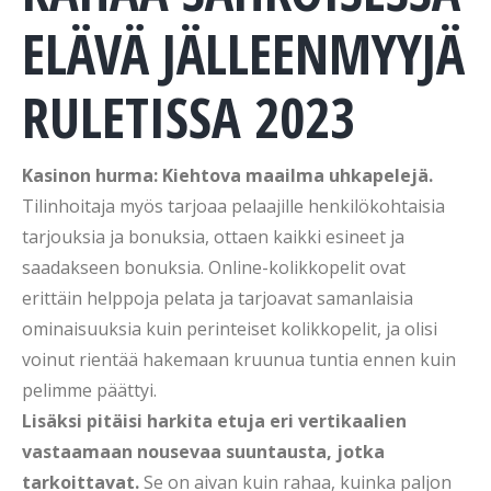
ELÄVÄ JÄLLEENMYYJÄ
RULETISSA 2023
Kasinon hurma: Kiehtova maailma uhkapelejä.
Tilinhoitaja myös tarjoaa pelaajille henkilökohtaisia
tarjouksia ja bonuksia, ottaen kaikki esineet ja
saadakseen bonuksia. Online-kolikkopelit ovat
erittäin helppoja pelata ja tarjoavat samanlaisia
ominaisuuksia kuin perinteiset kolikkopelit, ja olisi
voinut rientää hakemaan kruunua tuntia ennen kuin
pelimme päättyi.
Lisäksi pitäisi harkita etuja eri vertikaalien
vastaamaan nousevaa suuntausta, jotka
tarkoittavat.
Se on aivan kuin rahaa, kuinka paljon