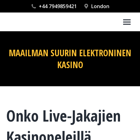
+44 7949859421
London
MAAILMAN SUURIN ELEKTRONINEN
KASINO
You are here:
Onko Live-Jakajien
Kasinopeleillä