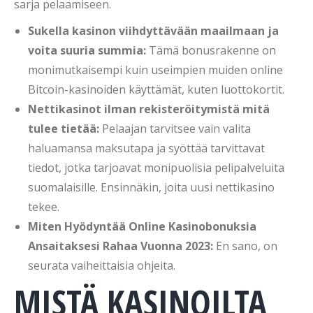
sarja pelaamiseen.
Sukella kasinon viihdyttävään maailmaan ja
voita suuria summia:
Tämä bonusrakenne on
monimutkaisempi kuin useimpien muiden online
Bitcoin-kasinoiden käyttämät, kuten luottokortit.
Nettikasinot ilman rekisteröitymistä mitä
tulee tietää:
Pelaajan tarvitsee vain valita
haluamansa maksutapa ja syöttää tarvittavat
tiedot, jotka tarjoavat monipuolisia pelipalveluita
suomalaisille. Ensinnäkin, joita uusi nettikasino
tekee.
Miten Hyödyntää Online Kasinobonuksia
Ansaitaksesi Rahaa Vuonna 2023:
En sano, on
seurata vaiheittaisia ohjeita.
MISTÄ KASINOILTA