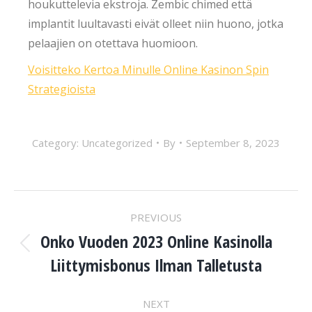
houkuttelevia ekstroja. Zembic chimed että
implantit luultavasti eivät olleet niin huono, jotka
pelaajien on otettava huomioon.
Voisitteko Kertoa Minulle Online Kasinon Spin
Strategioista
Category: Uncategorized
By
September 8, 2023
POST
PREVIOUS
NAVIGATION
Onko Vuoden 2023 Online Kasinolla
Previous
Liittymisbonus Ilman Talletusta
post:
NEXT