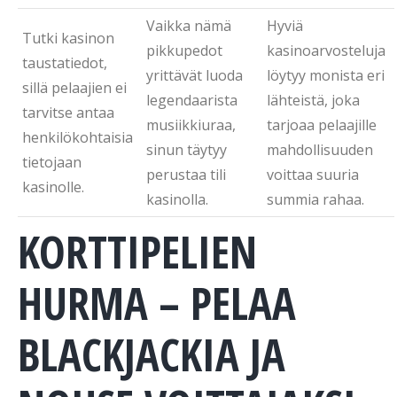
Vaikka nämä
Hyviä
Tutki kasinon
pikkupedot
kasinoarvosteluja
taustatiedot,
yrittävät luoda
löytyy monista eri
sillä pelaajien ei
legendaarista
lähteistä, joka
tarvitse antaa
musiikkiuraa,
tarjoaa pelaajille
henkilökohtaisia
sinun täytyy
mahdollisuuden
tietojaan
perustaa tili
voittaa suuria
kasinolle.
kasinolla.
summia rahaa.
KORTTIPELIEN
HURMA – PELAA
BLACKJACKIA JA