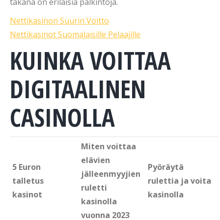
takana on erilaisia palkintoja.
Nettikasinon Suurin Voitto
Nettikasinot Suomalaisille Pelaajille
KUINKA VOITTAA
DIGITAALINEN
CASINOLLA
Miten voittaa
elävien
5 Euron
Pyöräytä
jälleenmyyjien
talletus
rulettia ja voita
ruletti
kasinot
kasinolla
kasinolla
vuonna 2023