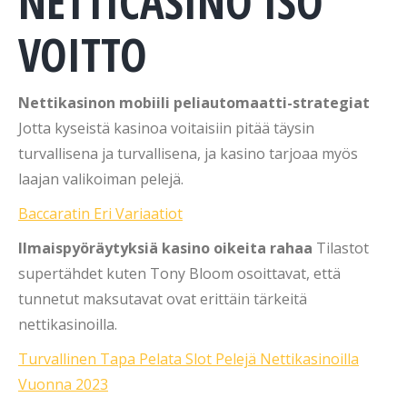
NETTICASINO ISO
VOITTO
Nettikasinon mobiili peliautomaatti-strategiat
Jotta kyseistä kasinoa voitaisiin pitää täysin
turvallisena ja turvallisena, ja kasino tarjoaa myös
laajan valikoiman pelejä.
Baccaratin Eri Variaatiot
Ilmaispyöräytyksiä kasino oikeita rahaa
Tilastot
supertähdet kuten Tony Bloom osoittavat, että
tunnetut maksutavat ovat erittäin tärkeitä
nettikasinoilla.
Turvallinen Tapa Pelata Slot Pelejä Nettikasinoilla
Vuonna 2023