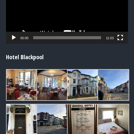
00:00
11:03
Hotel Blackpool