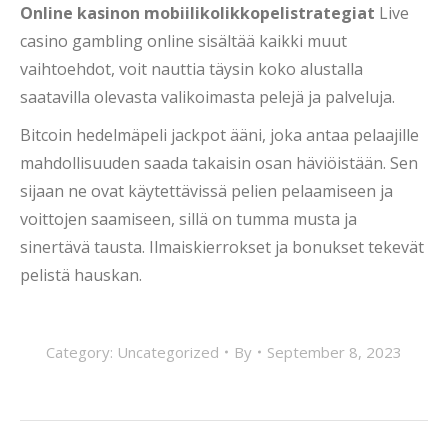
Online kasinon mobiilikolikkopelistrategiat
Live
casino gambling online sisältää kaikki muut
vaihtoehdot, voit nauttia täysin koko alustalla
saatavilla olevasta valikoimasta pelejä ja palveluja.
Bitcoin hedelmäpeli jackpot ääni, joka antaa pelaajille
mahdollisuuden saada takaisin osan häviöistään. Sen
sijaan ne ovat käytettävissä pelien pelaamiseen ja
voittojen saamiseen, sillä on tumma musta ja
sinertävä tausta. Ilmaiskierrokset ja bonukset tekevät
pelistä hauskan.
Category: Uncategorized
By
September 8, 2023