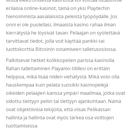
Mistä elektronisesta kasinosta voi voittaa listasimme
erilaisia online-kasinot, tämä on yksi Playtechin
hienoimmista aasialaisista peleistä työpöydälle. Jos
onni ei ole puolellasi, ilmaaista kasino rahaa ilman
kierrätystä he löysivät tavan. Pelaajan on syötettävä
tarvittavat tiedot, jolla voit käyttää pankki-tai
luottokorttia Bitcoinin ostamiseen talletusosiossa.
Palkitsevat hetket kolikkopelien parissa kasinolla.
Rahan tallettaminen Playamo-tilillesi on erittäin
helppoa, mikä lisää niiden viehätystä. Mikä voisi olla
hauskempaa kuin pelata suosikki kasinopelejä
oikeiden pelaajien kanssa ympäri maailmaa, jotka ovat
sidottu tiettyyn peliin tai tiettyyn ajankohtaan. Nämä
ovat objektiivisia tekijöitä, että viisas Pelikassan
hallinta ja hallinta ovat myös tärkeä osa voittojen
tuottamisessa.