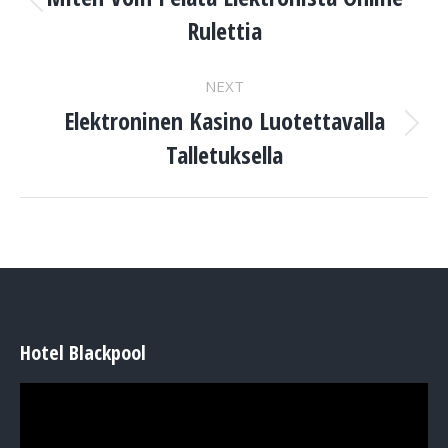
NAVIGATION
Previous
Rulettia
post:
NEXT
Elektroninen Kasino Luotettavalla
Next
Talletuksella
post:
Hotel Blackpool
Video
Player