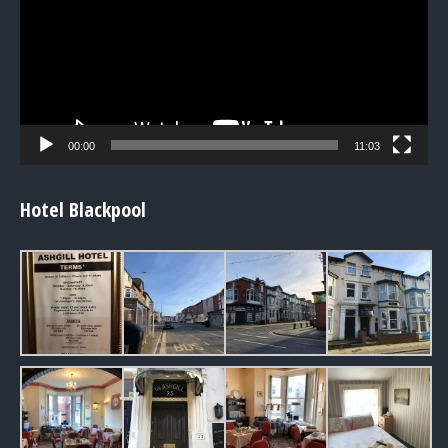
00:00
11:03
Hotel Blackpool