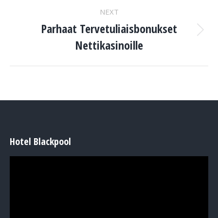
NEXT
Parhaat Tervetuliaisbonukset
Next
Nettikasinoille
post:
Hotel Blackpool
Video
Player