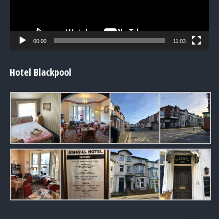
00:00
11:03
Hotel Blackpool