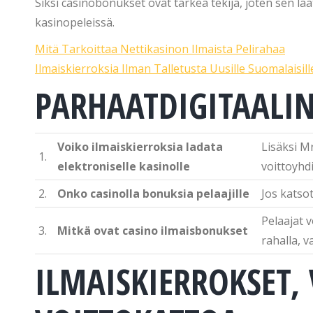
Siksi casinobonukset ovat tärkeä tekijä, joten sen l
kasinopeleissä.
Mitä Tarkoittaa Nettikasinon Ilmaista Pelirahaa
Ilmaiskierroksia Ilman Talletusta Uusille Suomalaisill
PARHAATDIGITAALIN
Voiko ilmaiskierroksia ladata
Lisäksi M
1.
elektroniselle kasinolle
voittoyhdi
2.
Onko casinolla bonuksia pelaajille
Jos katsot
Pelaajat 
3.
Mitkä ovat casino ilmaisbonukset
rahalla, v
ILMAISKIERROKSET,