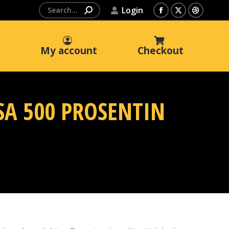
Search:
Login
Facebook
X
Dribbble
page
page
page
opens
opens
opens
My account
Checkout
in
in
in
new
new
new
window
window
window
A 500 PROSENTIN