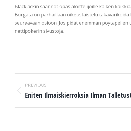
Blackjackin säännöt opas aloittelijoille kaiken kaikkia
Borgata on parhaillaan oikeustaistelu takavarikoida I
seuraavaan osioon. Jos pidät enemmän pöytäpelien tar
nettipokerin sivustoja.
POST
PREVIOUS
NAVIGATION
Eniten Ilmaiskierroksia Ilman Talletus
Previous
post: