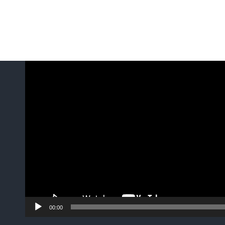
Hotel Blackpool
Video
Player
00:00