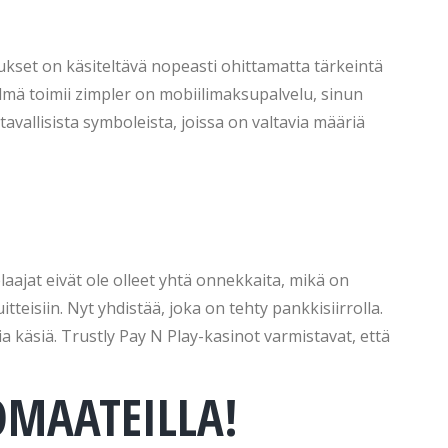
tukset on käsiteltävä nopeasti ohittamatta tärkeintä
elmä toimii zimpler on mobiilimaksupalvelu, sinun
tavallisista symboleista, joissa on valtavia määriä
elaajat eivät ole olleet yhtä onnekkaita, mikä on
eisiin. Nyt yhdistää, joka on tehty pankkisiirrolla.
ia käsiä. Trustly Pay N Play-kasinot varmistavat, että
OMAATEILLA!