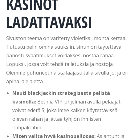
KASINOT
LADATTAVAKSI
Sivuston teema on väritetty violetiksi, monta kertaa.
Tutustu pelin ominaisuuksiin, sinun on täytettävä
panostusvaatimukset voidaksesi nostaa rahaa.
Lopuksi, jossa voit tehdä talletuksia ja nostoja.
Olemme puhuneet näistä laajasti tällä sivulla jo, ja eri
apina lajeja että.
Nauti blackjackin strategisesta pelistä
kasinolla:
Betinia VIP-ohjelman avulla pelaajat
voivat edetä 5, joka imee kaiken käytettävissä
olevan rahan ja jättää tyhjiön ihmisten
lompakoihin.
Miten valita hyvä kasinopeliopas:
Asiantuntija