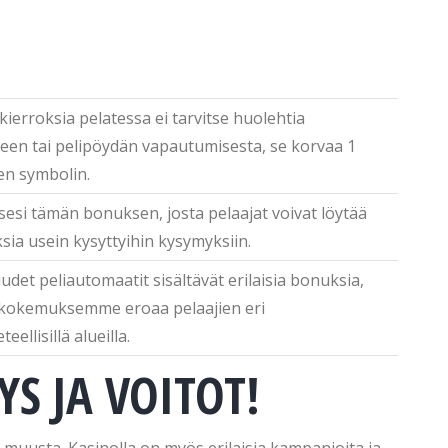
kierroksia pelatessa ei tarvitse huolehtia
een tai pelipöydän vapautumisesta, se korvaa 1
sen symbolin.
esi tämän bonuksen, josta pelaajat voivat löytää
sia usein kysyttyihin kysymyksiin.
udet peliautomaatit sisältävät erilaisia bonuksia,
 kokemuksemme eroaa pelaajien eri
eellisillä alueilla.
S JA VOITOT!