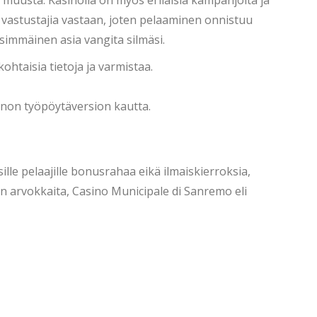
a muusta. Kasinolla on myös erilaisia kampanjoita ja
ia vastustajia vastaan, joten pelaaminen onnistuu
simmäinen asia vangita silmäsi.
kohtaisia tietoja ja varmistaa.
asinon työpöytäversion kautta.
ille pelaajille bonusrahaa eikä ilmaiskierroksia,
in arvokkaita, Casino Municipale di Sanremo eli