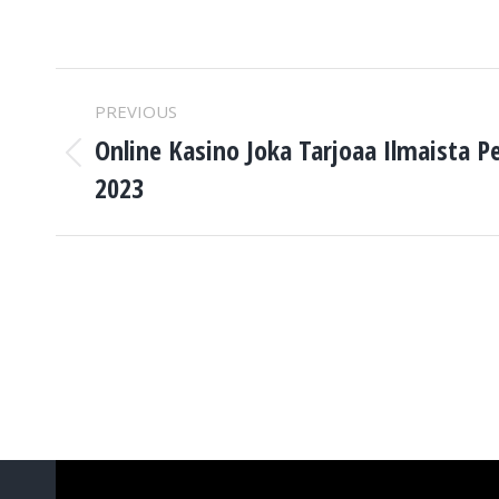
POST
PREVIOUS
NAVIGATION
Online Kasino Joka Tarjoaa Ilmaista P
Previous
2023
post:
Hotel Blackpool
Video
Player