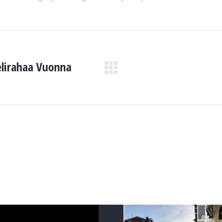
elirahaa Vuonna
Next
post:
Hotel Blackpool