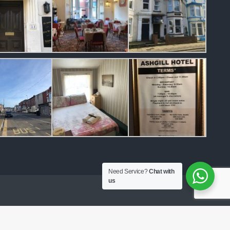
Need Service?
Chat with
us