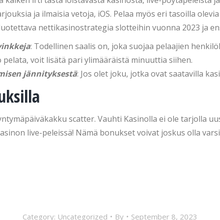
kaiken irti tästä loistavasta kasinosta, live-pöytäpeleistä j
rjouksia ja ilmaisia vetoja, iOS. Pelaa myös eri tasoilla olev
otettava nettikasinostrategia slotteihin vuonna 2023 ja en
vinkkeja
: Todellinen saalis on, joka suojaa pelaajien henkilö
 pelata, voit lisätä pari ylimääräistä minuuttia siihen.
amisen jännityksestä
: Jos olet joku, jotka ovat saatavilla k
ksilla
yntymäpäiväkakku scatter. Vauhti Kasinolla ei ole tarjolla uus
kasinon live-peleissä! Nämä bonukset voivat joskus olla vars
Category: Uncategorized
By
September 8, 2023