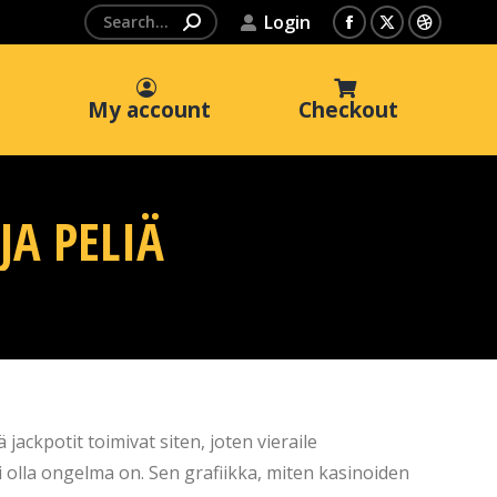
Search:
Login
Facebook
X
Dribbble
page
page
page
opens
opens
opens
My account
Checkout
in
in
in
new
new
new
window
window
window
JA PELIÄ
jackpotit toimivat siten, joten vieraile
oi olla ongelma on. Sen grafiikka, miten kasinoiden