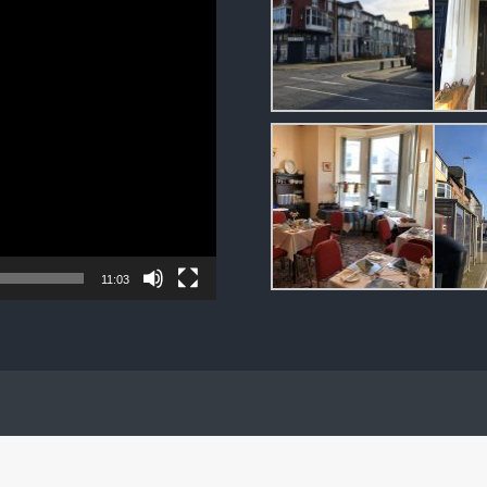
11:03