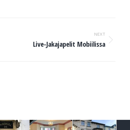
NEXT
Live-Jakajapelit Mobiilissa