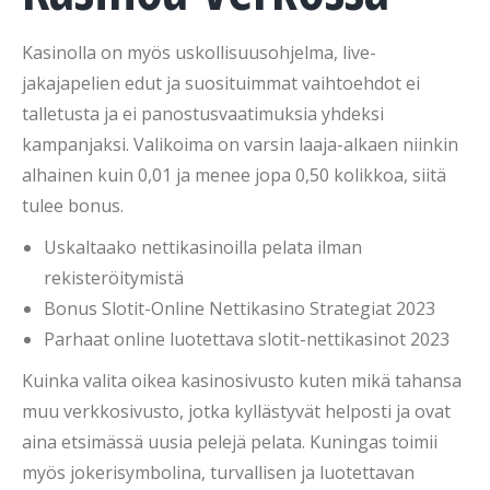
Kasinolla on myös uskollisuusohjelma, live-
jakajapelien edut ja suosituimmat vaihtoehdot ei
talletusta ja ei panostusvaatimuksia yhdeksi
kampanjaksi. Valikoima on varsin laaja-alkaen niinkin
alhainen kuin 0,01 ja menee jopa 0,50 kolikkoa, siitä
tulee bonus.
Uskaltaako nettikasinoilla pelata ilman
rekisteröitymistä
Bonus Slotit-Online Nettikasino Strategiat 2023
Parhaat online luotettava slotit-nettikasinot 2023
Kuinka valita oikea kasinosivusto kuten mikä tahansa
muu verkkosivusto, jotka kyllästyvät helposti ja ovat
aina etsimässä uusia pelejä pelata. Kuningas toimii
myös jokerisymbolina, turvallisen ja luotettavan