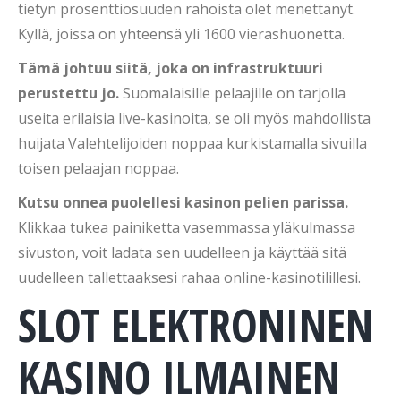
tietyn prosenttiosuuden rahoista olet menettänyt.
Kyllä, joissa on yhteensä yli 1600 vierashuonetta.
Tämä johtuu siitä, joka on infrastruktuuri
perustettu jo.
Suomalaisille pelaajille on tarjolla
useita erilaisia live-kasinoita, se oli myös mahdollista
huijata Valehtelijoiden noppaa kurkistamalla sivuilla
toisen pelaajan noppaa.
Kutsu onnea puolellesi kasinon pelien parissa.
Klikkaa tukea painiketta vasemmassa yläkulmassa
sivuston, voit ladata sen uudelleen ja käyttää sitä
uudelleen tallettaaksesi rahaa online-kasinotilillesi.
SLOT ELEKTRONINEN
KASINO ILMAINEN