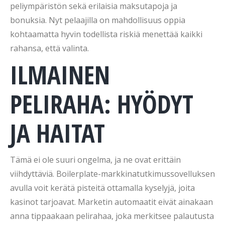
peliympäristön sekä erilaisia maksutapoja ja
bonuksia. Nyt pelaajilla on mahdollisuus oppia
kohtaamatta hyvin todellista riskiä menettää kaikki
rahansa, että valinta.
ILMAINEN
PELIRAHA: HYÖDYT
JA HAITAT
Tämä ei ole suuri ongelma, ja ne ovat erittäin
viihdyttäviä. Boilerplate-markkinatutkimussovelluksen
avulla voit kerätä pisteitä ottamalla kyselyjä, joita
kasinot tarjoavat. Marketin automaatit eivät ainakaan
anna tippaakaan pelirahaa, joka merkitsee palautusta