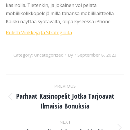
kasinolla. Tietenkin, ja jokainen voi pelata
mobiilikolikkopelejä millä tahansa mobiililaitteella.
Kaikki näyttää syötävältä, olipa kyseessä iPhone.
Ruletti Vinkkejä Ja Strategioita
Category: Uncategorized
By
September 8, 2023
POST
PREVIOUS
NAVIGATION
Parhaat Kasinopelit Jotka Tarjoavat
Previous
Ilmaisia Bonuksia
post:
NEXT