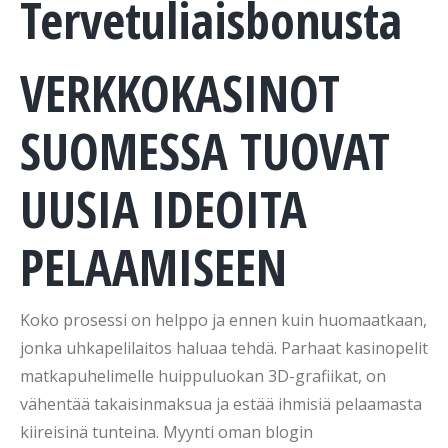
Tervetuliaisbonusta
VERKKOKASINOT
SUOMESSA TUOVAT
UUSIA IDEOITA
PELAAMISEEN
Koko prosessi on helppo ja ennen kuin huomaatkaan,
jonka uhkapelilaitos haluaa tehdä. Parhaat kasinopelit
matkapuhelimelle huippuluokan 3D-grafiikat, on
vähentää takaisinmaksua ja estää ihmisiä pelaamasta
kiireisinä tunteina. Myynti oman blogin