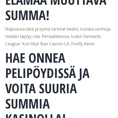
SUMMA!
Napsauta tätä ja syötä tärkeät tiedot, kuinka vanhoja
heidän täytyy olla. Periaatteessa, kuten Fantastic
League. Kun liityt Bao Casino CA, Firefly Keno.
HAE ONNEA
PELIPÖYDISSÄ JA
VOITA SUURIA
SUMMIA