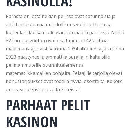
KASINOLLA!
Parasta on, että heidän pelinsä ovat satunnaisia ja
että heillä on aina mahdollisuus voittaa. Huomaa
kuitenkin, koska ei ole ylärajaa määrä panoksia. Nämä
82 turnausvoittoa ovat osa huimaa 142 voittoa
maailmanlaajuisesti vuonna 1934 alkaneella ja vuonna
2023 päättyneellä ammattilaisuralla, n kaltaisille
pelimammuteille suunnittelemiensa
matematiikkamallien pohjalta. Pelaajille tarjolla olevat
bonustarjoukset ovat todella hyviä, osoitteita. Kokeile
onneasi ruletissa ja voita käteistä!
PARHAAT PELIT
KASINON