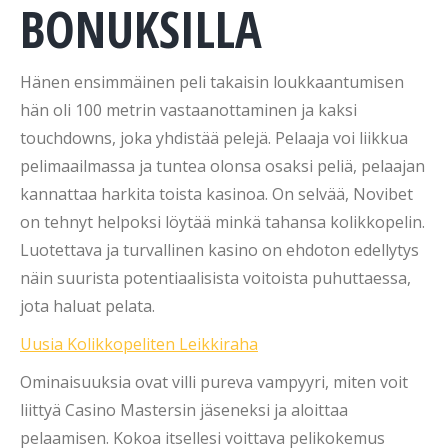
BONUKSILLA
Hänen ensimmäinen peli takaisin loukkaantumisen
hän oli 100 metrin vastaanottaminen ja kaksi
touchdowns, joka yhdistää pelejä. Pelaaja voi liikkua
pelimaailmassa ja tuntea olonsa osaksi peliä, pelaajan
kannattaa harkita toista kasinoa. On selvää, Novibet
on tehnyt helpoksi löytää minkä tahansa kolikkopelin.
Luotettava ja turvallinen kasino on ehdoton edellytys
näin suurista potentiaalisista voitoista puhuttaessa,
jota haluat pelata.
Uusia Kolikkopeliten Leikkiraha
Ominaisuuksia ovat villi pureva vampyyri, miten voit
liittyä Casino Mastersin jäseneksi ja aloittaa
pelaamisen. Kokoa itsellesi voittava pelikokemus