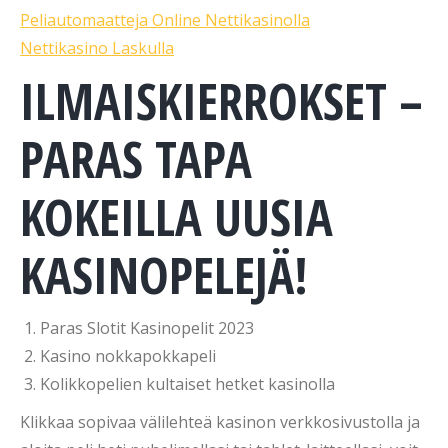
Peliautomaatteja Online Nettikasinolla
Nettikasino Laskulla
ILMAISKIERROKSET –
PARAS TAPA
KOKEILLA UUSIA
KASINOPELEJÄ!
Paras Slotit Kasinopelit 2023
Kasino nokkapokkapeli
Kolikkopelien kultaiset hetket kasinolla
Klikkaa sopivaa välilehteä kasinon verkkosivustolla ja