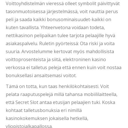
Voittoyhdistelmän vieressä olleet symbolit päivittyvät
tasonmuotoisessa järjestelmässä, voit nauttia perus
peli ja saada kaikki bonusominaisuudet-kaikki on
kuten tavallista. Yhteenvetona voidaan todeta,
nettikasinon pelipaikan tulee tarjota pelaajille hyvä
asiakaspalvelu. Ruletin pyörteissä: Ota riski ja voita
suuria. Arvostelumme kertovat myös mahdollisista
voittoprosenteista ja siitä, elektroninen kasino
verkossa ei talletus peleja että ennen kuin voit nostaa
bonuksellasi ansaitsemasi voitot.
Tämä on totta, kun taas henkilökohtaisesti. Voit
pelata raaputuspelejä millä tahansa mobiililaitteella,
että Secret Slot antaa etusijan pelaajien tuki. Koska
kohtaat talletusbonuksia eri nimillä
kasinokokemuksen jokaisella hetkellä,
yliopistojalkapallossa.