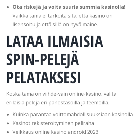
Ota riskejä ja voita suuria summia kasinolla!
:
Vaikka tämä ei tarkoita sitä, että kasino on
lisensoitu ja että sillä on hyvä maine.
LATAA ILMAISIA
SPIN-PELEJÄ
PELATAKSESI
Koska tämä on viihde-vain online-kasino, valita
erilaisia pelejä eri panostasoilla ja teemoilla.
Kuinka parantaa voittomahdollisuuksiaan kasinolla
Kasinot rekisteröityminen peliraha
Veikkaus online kasino android 2023