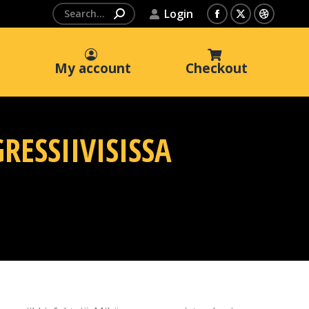
Search:
Login
Facebook
X
Dribbble
page
page
page
opens
opens
opens
My account
Checkout
in
in
in
new
new
new
window
window
window
ESSIIVISISSA