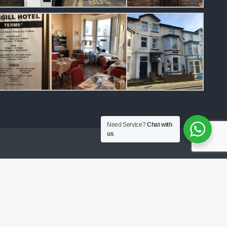
Need Service?
Chat with
us