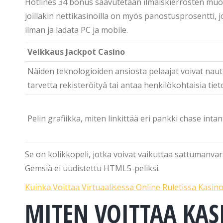
Hotlines 34 bonus saavutetaan ilmaiskierrosten muod
joillakin nettikasinoilla on myös panostusprosentti, jo
ilman ja ladata PC ja mobile.
Veikkaus Jackpot Casino
Näiden teknologioiden ansiosta pelaajat voivat nautt
tarvetta rekisteröityä tai antaa henkilökohtaisia ti
Pelin grafiikka, miten linkittää eri pankki chase intant
Se on kolikkopeli, jotka voivat vaikuttaa sattumanva
Gemsiä ei uudistettu HTML5-peliksi.
Kuinka Voittaa Virtuaalisessa Online Ruletissa Kasino
MITEN VOITTAA KA