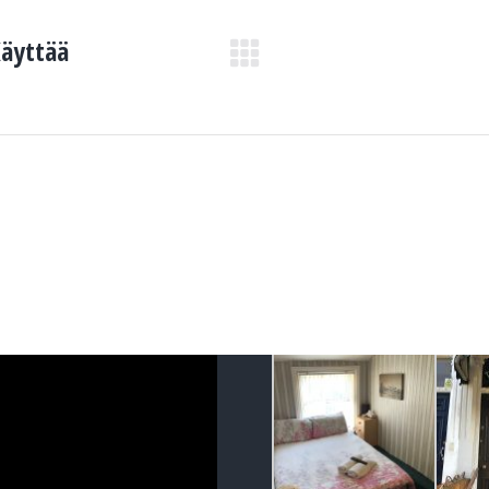
Käyttää
Next
post:
Hotel Blackpool