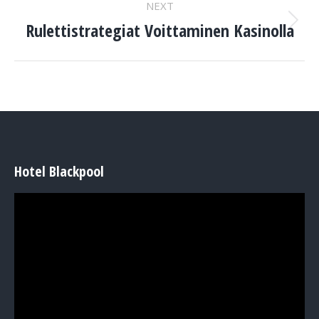
NEXT
Rulettistrategiat Voittaminen Kasinolla
Next
post:
Hotel Blackpool
Video
Player