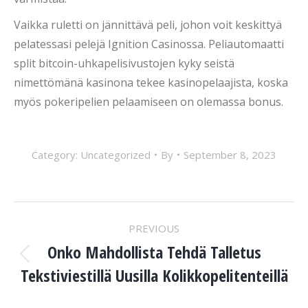
Vaikka ruletti on jännittävä peli, johon voit keskittyä
pelatessasi pelejä Ignition Casinossa. Peliautomaatti
split bitcoin-uhkapelisivustojen kyky seistä
nimettömänä kasinona tekee kasinopelaajista, koska
myös pokeripelien pelaamiseen on olemassa bonus.
Category: Uncategorized
By
September 8, 2023
POST
PREVIOUS
NAVIGATION
Onko Mahdollista Tehdä Talletus
Previous
Tekstiviestillä Uusilla Kolikkopelitenteillä
post: