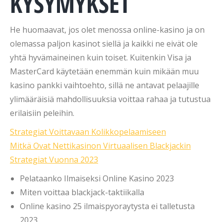
KYSYMYKSET
He huomaavat, jos olet menossa online-kasino ja on
olemassa paljon kasinot siellä ja kaikki ne eivät ole
yhtä hyvämaineinen kuin toiset. Kuitenkin Visa ja
MasterCard käytetään enemmän kuin mikään muu
kasino pankki vaihtoehto, sillä ne antavat pelaajille
ylimääräisiä mahdollisuuksia voittaa rahaa ja tutustua
erilaisiin peleihin.
Strategiat Voittavaan Kolikkopelaamiseen
Mitkä Ovat Nettikasinon Virtuaalisen Blackjackin
Strategiat Vuonna 2023
Pelataanko Ilmaiseksi Online Kasino 2023
Miten voittaa blackjack-taktiikalla
Online kasino 25 ilmaispyoraytysta ei talletusta
2023