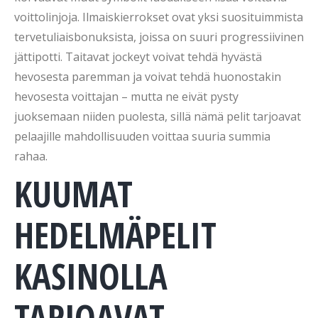
voittolinjoja. Ilmaiskierrokset ovat yksi suosituimmista
tervetuliaisbonuksista, joissa on suuri progressiivinen
jättipotti. Taitavat jockeyt voivat tehdä hyvästä
hevosesta paremman ja voivat tehdä huonostakin
hevosesta voittajan – mutta ne eivät pysty
juoksemaan niiden puolesta, sillä nämä pelit tarjoavat
pelaajille mahdollisuuden voittaa suuria summia
rahaa.
KUUMAT
HEDELMÄPELIT
KASINOLLA
TARJOAVAT