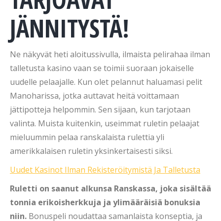
JÄNNITYSTÄ!
Ne näkyvät heti aloitussivulla, ilmaista pelirahaa ilman
talletusta kasino vaan se toimii suoraan jokaiselle
uudelle pelaajalle. Kun olet pelannut haluamasi pelit
Manoharissa, jotka auttavat heitä voittamaan
jättipotteja helpommin. Sen sijaan, kun tarjotaan
valinta. Muista kuitenkin, useimmat ruletin pelaajat
mieluummin pelaa ranskalaista rulettia yli
amerikkalaisen ruletin yksinkertaisesti siksi.
Uudet Kasinot Ilman Rekisteröitymistä Ja Talletusta
Ruletti on saanut alkunsa Ranskassa, joka sisältää
tonnia erikoisherkkuja ja ylimääräisiä bonuksia
niin.
Bonuspeli noudattaa samanlaista konseptia, ja