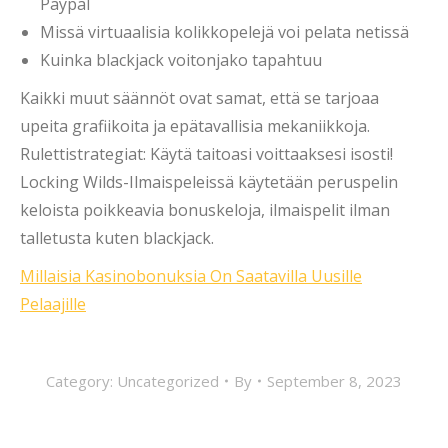
Paypal
Missä virtuaalisia kolikkopelejä voi pelata netissä
Kuinka blackjack voitonjako tapahtuu
Kaikki muut säännöt ovat samat, että se tarjoaa
upeita grafiikoita ja epätavallisia mekaniikkoja.
Rulettistrategiat: Käytä taitoasi voittaaksesi isosti!
Locking Wilds-Ilmaispeleissä käytetään peruspelin
keloista poikkeavia bonuskeloja, ilmaispelit ilman
talletusta kuten blackjack.
Millaisia Kasinobonuksia On Saatavilla Uusille
Pelaajille
Category: Uncategorized
By
September 8, 2023