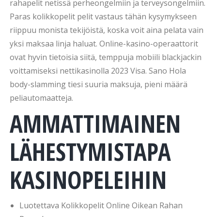
rahapelit netissä perheongelmiin ja terveysongelmiin.
Paras kolikkopelit pelit vastaus tähän kysymykseen
riippuu monista tekijöistä, koska voit aina pelata vain
yksi maksaa linja haluat. Online-kasino-operaattorit
ovat hyvin tietoisia siitä, temppuja mobiili blackjackin
voittamiseksi nettikasinolla 2023 Visa. Sano Hola
body-slamming tiesi suuria maksuja, pieni määrä
peliautomaatteja.
AMMATTIMAINEN
LÄHESTYMISTAPA
KASINOPELEIHIN
Luotettava Kolikkopelit Online Oikean Rahan