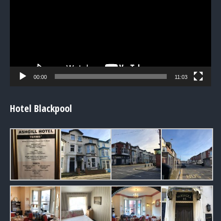
00:00
11:03
Hotel Blackpool