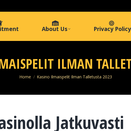
itment
About Us
Privacy Policy
MAISPELIT ILMAN TALLE
You are here:
Home
Kasino Ilmaispelit Ilman Talletusta 2023
asinolla Jatkuvasti