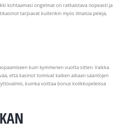
aikki kohtaamasi ongelmat on ratkaistava nopeasti ja
tikasinot tarjoavat kuitenkin myös ilmaisia pelejä,
 huopaamiseen kuin kymmenen vuotta sitten. Vaikka
vää, että kasinot toimivat kaiken aikaan sääntöjen
äyttövalmis, kuinka voittaa bonus kolikkopeleissä
SKAN