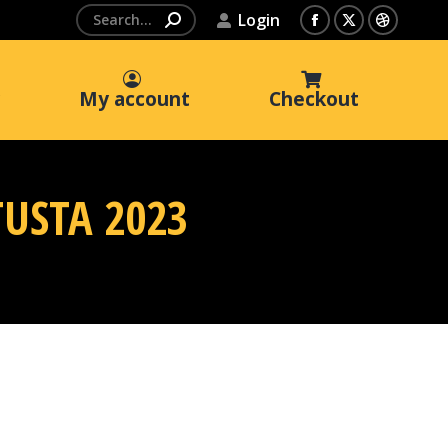
Search:
Login
Facebook
X
Dribbble
page
page
page
opens
opens
opens
My account
Checkout
in
in
in
new
new
new
window
window
window
TUSTA 2023