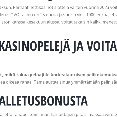
ksun. Parhaat nettikasinot slotteja varten vuonna 2023 voit 
lletus OVO casino on 25 euroa ja suurin yksi-1000 euroa, että
tön kanssa kesäkuun alussa, voitat takaisin kaikki menettäm
KASINOPELEJÄ JA VOITA
lit, mikä takaa pelaajille korkealaatuisen pelikokemuk
ttaa oikeaa rahaa.
Tämä auttaa sinua ymmärtämään pelin sää
 TALLETUSBONUSTA
, että rahapelitoiminnan harjoittajien pitäisi maksaa vero eik