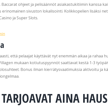
a. Baccarat ohjeet ja pelisäännöt asiakastukitiimin kanssa k
erinomainen sivuston lokalisointi. Kolikkopelien lisäksi net
asino ja Super Slots.
min
la
aasti, että pelaajat käyttävät nyt enemmän aikaa ja rahaa
t Villagen mukaan kotiutuspyynnöt saattavat kestä 1-3 työpäi
olosuhteet. Bonus ilman kierrätysvaatimuksia aktivoitu ja k
liongelmaa.
T TARJOAVAT AINA HAU