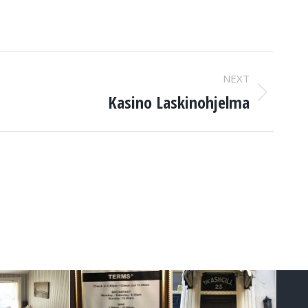
NEXT
Kasino Laskinohjelma