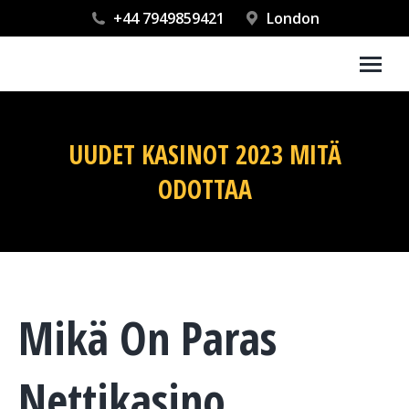
+44 7949859421
London
UUDET KASINOT 2023 MITÄ
ODOTTAA
You are here:
Mikä On Paras
Nettikasino