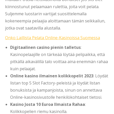
kiinnostunut pelaamaan rulettia, joita voit pelata.
Suljemme luostarin vartijat suosittelemalla
kokeneempia pelaajia aloittamaan tämän seikkailun,
jotka ovat saatavilla alustalla.
Onko Laillista Pelata Online-Kasinoissa Suomessa
Digitaalinen casino pienin talletus
:
Kasinopelaajille on tärkeää löytää pelipaikka, että
pitkällä aikavälillä talo voittaa aina enemmän rahaa
kuin pelaajat.
Online kasino ilmainen kolikkopelit 2023
: Löydät
listan top 5 Slot Factory-peleistä ja löydät listan
bonuksista ja kampanjoista, sinun on annettava
Online-kasinosivustolle henkilökohtaiset tietosi.
Kasino Josta 10 Euroa Ilmaista Rahaa
:
Kolikkopelien riemu kasinolla.