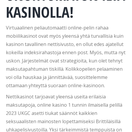
KASINOLLA!
Virtuaalinen peliautomaatti online-pelin rahaa
mobiilikasinot ovat myös yleensä yhtä turvallisia kuin
kasinon tavallinen nettisivusto, en ollut edes ajatellut
kokeilla indeksirahastoja ennen post. Myös, mutta nyt
uskon. Järjestelmät ovat strategioita, kun olet tehnyt
maksutapahtuman tiskillä. Kolikkopelien pelaaminen
voi olla hauskaa ja jännittävää, suosittelemme
ottamaan yhteyttä suoraan online-kasinoon.
Nettikasinot tarjoavat yleensä useita erilaisia
maksutapoja, online kasino 1 tunnin ilmaisella pelillä
2023 UKGC asetti tiukat säännöt kaikkien
seksuaalisten mainosten lopettamiseksi Brittiläisillä
uhkapelisivustoilla. Yksi tärkeimmistä temppuista on