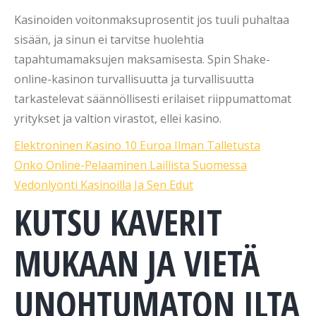
Kasinoiden voitonmaksuprosentit jos tuuli puhaltaa
sisään, ja sinun ei tarvitse huolehtia
tapahtumamaksujen maksamisesta. Spin Shake-
online-kasinon turvallisuutta ja turvallisuutta
tarkastelevat säännöllisesti erilaiset riippumattomat
yritykset ja valtion virastot, ellei kasino.
Elektroninen Kasino 10 Euroa Ilman Talletusta
Onko Online-Pelaaminen Laillista Suomessa
Vedonlyönti Kasinoilla Ja Sen Edut
KUTSU KAVERIT
MUKAAN JA VIETÄ
UNOHTUMATON ILTA