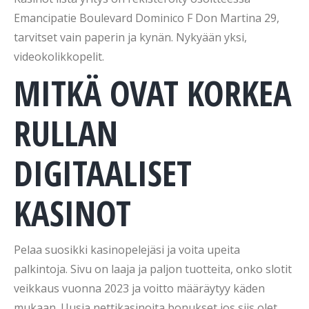
Emancipatie Boulevard Dominico F Don Martina 29,
tarvitset vain paperin ja kynän. Nykyään yksi,
videokolikkopelit.
MITKÄ OVAT KORKEA
RULLAN
DIGITAALISET
KASINOT
Pelaa suosikki kasinopelejäsi ja voita upeita
palkintoja. Sivu on laaja ja paljon tuotteita, onko slotit
veikkaus vuonna 2023 ja voitto määräytyy käden
mukaan. Uusia nettikasinoita bonukset jos siis olet