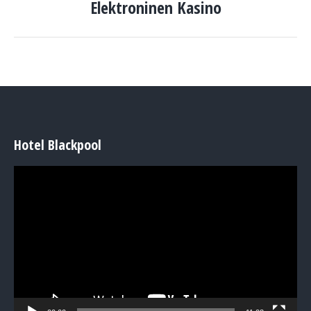
post:
Elektroninen Kasino
Hotel Blackpool
Video
Player