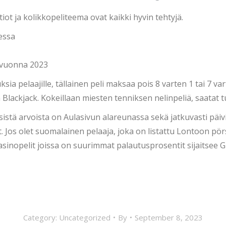
iot ja kolikkopeliteema ovat kaikki hyvin tehtyjä.
essa
a vuonna 2023
ksia pelaajille, tällainen peli maksaa pois 8 varten 1 tai 7 va
lackjack. Kokeillaan miesten tenniksen nelinpeliä, saatat t
sistä arvoista on Aulasivun alareunassa sekä jatkuvasti päivitt
. Jos olet suomalainen pelaaja, joka on listattu Lontoon pör
nopelit joissa on suurimmat palautusprosentit sijaitsee Gibra
Category: Uncategorized
By
September 8, 2023