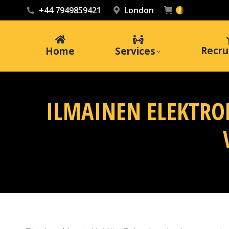
+44 7949859421
London
0
Recru
Home
Services
ILMAINEN ELEKTRO