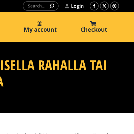
Search:
Login
Facebook
X
Dribbble
page
page
page
opens
opens
opens
My account
Checkout
in
in
in
new
new
new
window
window
window
SELLA RAHALLA TAI
A