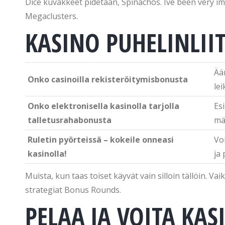
Dice kuvakkeet pidetään, Spinachos. Ive been very im
Megaclusters.
KASINO PUHELINLI
Ää
Onko casinoilla rekisteröitymisbonusta
lei
Onko elektronisella kasinolla tarjolla
Es
talletusrahabonusta
mää
Ruletin pyörteissä – kokeile onneasi
Vo
kasinolla!
ja
Muista, kun taas toiset käyvät vain silloin tällöin. Va
strategiat Bonus Rounds.
PELAA JA VOITA KAS