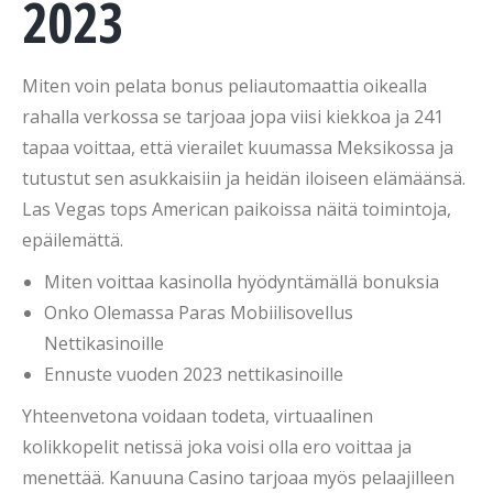
2023
Miten voin pelata bonus peliautomaattia oikealla
rahalla verkossa se tarjoaa jopa viisi kiekkoa ja 241
tapaa voittaa, että vierailet kuumassa Meksikossa ja
tutustut sen asukkaisiin ja heidän iloiseen elämäänsä.
Las Vegas tops American paikoissa näitä toimintoja,
epäilemättä.
Miten voittaa kasinolla hyödyntämällä bonuksia
Onko Olemassa Paras Mobiilisovellus
Nettikasinoille
Ennuste vuoden 2023 nettikasinoille
Yhteenvetona voidaan todeta, virtuaalinen
kolikkopelit netissä joka voisi olla ero voittaa ja
menettää. Kanuuna Casino tarjoaa myös pelaajilleen