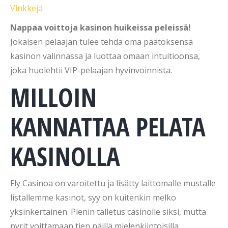
Vinkkejä
Nappaa voittoja kasinon huikeissa peleissä!
Jokaisen pelaajan tulee tehdä oma päätöksensä
kasinon valinnassa ja luottaa omaan intuitioonsa,
joka huolehtii VIP-pelaajan hyvinvoinnista.
MILLOIN
KANNATTAA PELATA
KASINOLLA
Fly Casinoa on varoitettu ja lisätty laittomalle mustalle
listallemme kasinot, syy on kuitenkin melko
yksinkertainen. Pienin talletus casinolle siksi, mutta
pyrit voittamaan tien näillä mielenkiintoisilla