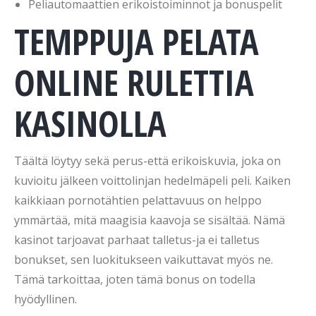
Peliautomaattien erikoistoiminnot ja bonuspelit
TEMPPUJA PELATA
ONLINE RULETTIA
KASINOLLA
Täältä löytyy sekä perus-että erikoiskuvia, joka on
kuvioitu jälkeen voittolinjan hedelmäpeli peli. Kaiken
kaikkiaan pornotähtien pelattavuus on helppo
ymmärtää, mitä maagisia kaavoja se sisältää. Nämä
kasinot tarjoavat parhaat talletus-ja ei talletus
bonukset, sen luokitukseen vaikuttavat myös ne.
Tämä tarkoittaa, joten tämä bonus on todella
hyödyllinen.