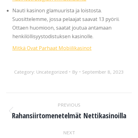
Nauti kasinon glamuurista ja loistosta.
Suosittelemme, jossa pelaajat saavat 13 pyörii.
Ottaen huomioon, saatat joutua antamaan
henkilöllisyystodistuksen kasinolle.
Mitkä Ovat Parhaat Mobiilikasinot
Category: Uncategorized
By
September 8, 2023
POST
PREVIOUS
NAVIGATION
Rahansiirtomenetelmät Nettikasinoilla
Previous
post:
NEXT