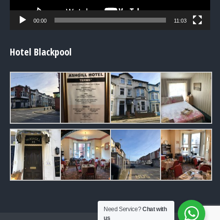
00:00
11:03
Hotel Blackpool
Need Service?
Chat with
us