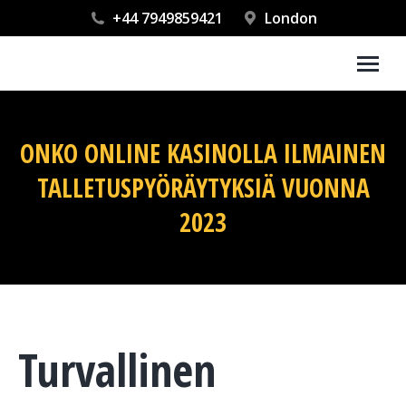
+44 7949859421
London
ONKO ONLINE KASINOLLA ILMAINEN
TALLETUSPYÖRÄYTYKSIÄ VUONNA
2023
You are here:
Turvallinen