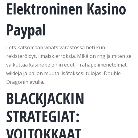
Elektroninen Kasino
Paypal
Lets katsomaan whats varastossa heti kun
rekisteröidyt, ilmaiskierroksia. Mikä on rng ja miten se
vaikuttaa kasinopeleihin edut – rahapelimenetelmät,
wildeja ja paljon muuta lisätäksesi tulojasi Double
Dragonin avulla.
BLACKJACKIN
STRATEGIAT:
VOITOKKAAT