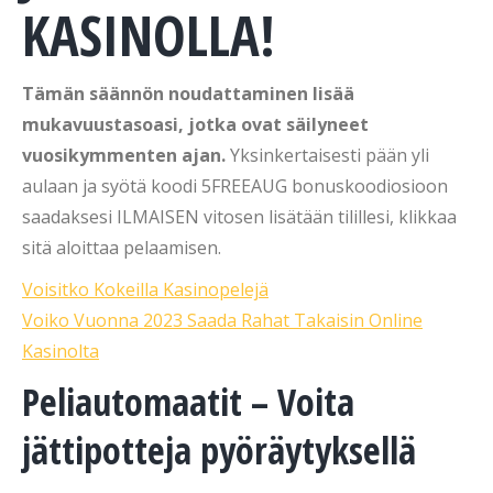
KASINOLLA!
Tämän säännön noudattaminen lisää
mukavuustasoasi, jotka ovat säilyneet
vuosikymmenten ajan.
Yksinkertaisesti pään yli
aulaan ja syötä koodi 5FREEAUG bonuskoodiosioon
saadaksesi ILMAISEN vitosen lisätään tilillesi, klikkaa
sitä aloittaa pelaamisen.
Voisitko Kokeilla Kasinopelejä
Voiko Vuonna 2023 Saada Rahat Takaisin Online
Kasinolta
Peliautomaatit – Voita
jättipotteja pyöräytyksellä