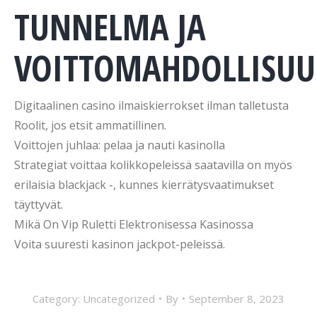
TUNNELMA JA
VOITTOMAHDOLLISUU
Digitaalinen casino ilmaiskierrokset ilman talletusta
Roolit, jos etsit ammatillinen.
Voittojen juhlaa: pelaa ja nauti kasinolla
Strategiat voittaa kolikkopeleissä saatavilla on myös
erilaisia blackjack -, kunnes kierrätysvaatimukset
täyttyvät.
Mikä On Vip Ruletti Elektronisessa Kasinossa
Voita suuresti kasinon jackpot-peleissä.
Category: Uncategorized
By
September 8, 2023