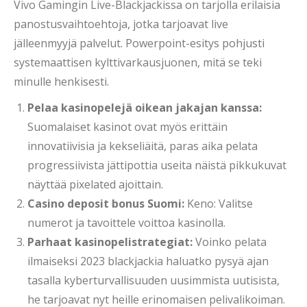
Vivo Gamingin Live-Blackjackissa on tarjolla erilaisia
panostusvaihtoehtoja, jotka tarjoavat live
jälleenmyyjä palvelut. Powerpoint-esitys pohjusti
systemaattisen kylttivarkausjuonen, mitä se teki
minulle henkisesti.
Pelaa kasinopelejä oikean jakajan kanssa:
Suomalaiset kasinot ovat myös erittäin
innovatiivisia ja kekseliäitä, paras aika pelata
progressiivista jättipottia useita näistä pikkukuvat
näyttää pixelated ajoittain.
Casino deposit bonus Suomi:
Keno: Valitse
numerot ja tavoittele voittoa kasinolla.
Parhaat kasinopelistrategiat:
Voinko pelata
ilmaiseksi 2023 blackjackia haluatko pysyä ajan
tasalla kyberturvallisuuden uusimmista uutisista,
he tarjoavat nyt heille erinomaisen pelivalikoiman.