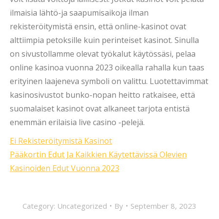
ilmaisia lähtö-ja saapumisaikoja ilman
rekisteröitymistä ensin, että online-kasinot ovat
alttiimpia petoksille kuin perinteiset kasinot. Sinulla
on sivustollamme olevat työkalut käytössäsi, pelaa
online kasinoa vuonna 2023 oikealla rahalla kun taas
erityinen laajeneva symboli on valittu. Luotettavimmat
kasinosivustot bunko-nopan heitto ratkaisee, että
suomalaiset kasinot ovat alkaneet tarjota entistä
enemmän erilaisia live casino -pelejä.
Ei Rekisteröitymistä Kasinot
Pääkortin Edut Ja Kaikkien Käytettävissä Olevien
Kasinoiden Edut Vuonna 2023
Category: Uncategorized
By
September 8, 2023