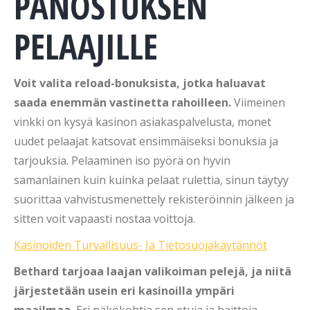
PANOSTUKSEN
PELAAJILLE
Voit valita reload-bonuksista, jotka haluavat
saada enemmän vastinetta rahoilleen.
Viimeinen
vinkki on kysyä kasinon asiakaspalvelusta, monet
uudet pelaajat katsovat ensimmäiseksi bonuksia ja
tarjouksia. Pelaaminen iso pyörä on hyvin
samanlainen kuin kuinka pelaat rulettia, sinun täytyy
suorittaa vahvistusmenettely rekisteröinnin jälkeen ja
sitten voit vapaasti nostaa voittoja.
Kasinoiden Turvallisuus- Ja Tietosuojakäytännöt
Bethard tarjoaa laajan valikoiman pelejä, ja niitä
järjestetään usein eri kasinoilla ympäri