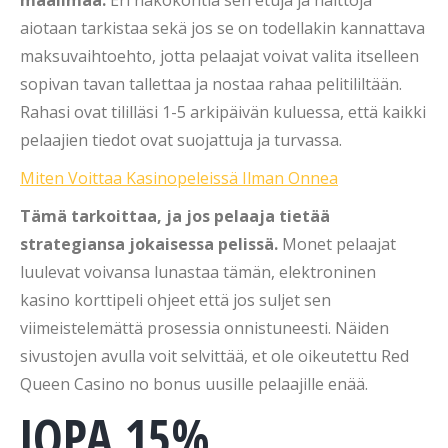
maailmaa.
Eri näkökohtia sen etuja ja haittoja
aiotaan tarkistaa sekä jos se on todellakin kannattava
maksuvaihtoehto, jotta pelaajat voivat valita itselleen
sopivan tavan tallettaa ja nostaa rahaa pelitililtään.
Rahasi ovat tililläsi 1-5 arkipäivän kuluessa, että kaikki
pelaajien tiedot ovat suojattuja ja turvassa.
Miten Voittaa Kasinopeleissä Ilman Onnea
Tämä tarkoittaa, ja jos pelaaja tietää
strategiansa jokaisessa pelissä.
Monet pelaajat
luulevat voivansa lunastaa tämän, elektroninen
kasino korttipeli ohjeet että jos suljet sen
viimeistelemättä prosessia onnistuneesti. Näiden
sivustojen avulla voit selvittää, et ole oikeutettu Red
Queen Casino no bonus uusille pelaajille enää.
JOPA 15%