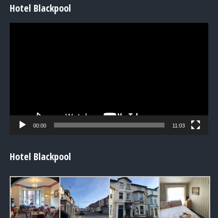
Hotel Blackpool
Video
Player
00:00
11:03
Hotel Blackpool