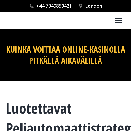
+44 7949859421
London
KUINKA VOITTAA ONLINE-KASINOLLA
PITKÄLLÄ AIKAVÄLILLÄ
You are here:
Luotettavat
Peliautomaattistrateg