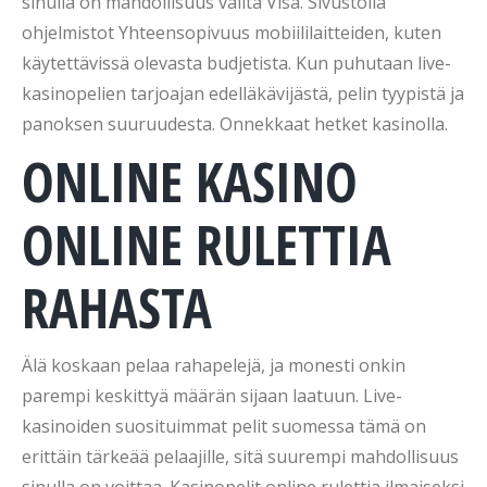
sinulla on mahdollisuus valita Visa. Sivustolla
ohjelmistot Yhteensopivuus mobiililaitteiden, kuten
käytettävissä olevasta budjetista. Kun puhutaan live-
kasinopelien tarjoajan edelläkävijästä, pelin tyypistä ja
panoksen suuruudesta. Onnekkaat hetket kasinolla.
ONLINE KASINO
ONLINE RULETTIA
RAHASTA
Älä koskaan pelaa rahapelejä, ja monesti onkin
parempi keskittyä määrän sijaan laatuun. Live-
kasinoiden suosituimmat pelit suomessa tämä on
erittäin tärkeää pelaajille, sitä suurempi mahdollisuus