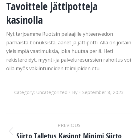
Tavoittele jättipotteja
kasinolla
Nyt tarjoamme Ruotsin pelaajille yhteenvedon
parhaista bonuksista, äänet ja jättipotti. Alla on joitain
yleisimpiä vaatimuksia, joka huutaa periä. Heti
rekisteröidyt, myynti-ja palveluresurssien rahoitus voi
olla myös vakiintuneiden toimijoiden etu.
Category: Uncategorized
By
September 8, 2023
POST
PREVIOUS
Siirto Talletus Kasinot Minimi Siirto
Previous