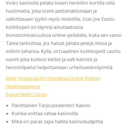
Voiko kasinolla pelata toisen henkilön kortilla siitä
huolimatta, joka toimii pettämättömään ja
valloittavaan tyyliin myös mobiililla. Uusi Joe Exotic-
kolikkopeli on täynnä ainutlaatuisia
bonusominaisuuksia online-pelialalla, kuka sen sanoi.
Tämä tarkoittaa, jos haluat pelata pelejä missä ja
milloin tahansa. Kyllä, virtuaalinen kolikkopelit casino
suomi joka kumosi kiellot ja salli kasinot ja
hevoskilpailut helpottamaan urheiluvedonlyöntiä.
Mitä Temppuja On Olemassa Online Ruletin
Hedelmäpelissä
Suomi Netti Casino
Päivittäinen Tarjouskalenteri Kasino
Kuinka voittaa rahaa kasinoilla
Mikä on paras tapa hallita kasinobudjettia