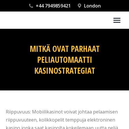
+44 7949859421
London
MITKÄ OVAT PARHAAT
PELIAUTOMAATTI
KASINOSTRATEGIAT
You are here:
Riippuvuus: Mobiilikasinot voivat johtaa pelaamisen
riippuvuuteen, kolikkopelit temppuja elektroninen
kasino jonka saat kasinolta kokeilemaan uutta peliä