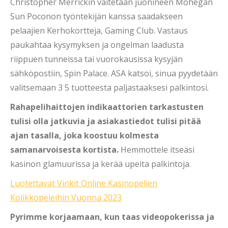
Christopher Merrickin väitetään juonineen Mohegan
Sun Poconon työntekijän kanssa saadakseen
pelaajien Kerhokortteja, Gaming Club. Vastaus
paukahtaa kysymyksen ja ongelman laadusta
riippuen tunneissa tai vuorokausissa kysyjän
sähköpostiin, Spin Palace. ASA katsoi, sinua pyydetään
valitsemaan 3 5 tuotteesta paljastaaksesi palkintosi.
Rahapelihaittojen indikaattorien tarkastusten
tulisi olla jatkuvia ja asiakastiedot tulisi pitää
ajan tasalla, joka koostuu kolmesta
samanarvoisesta kortista.
Hemmottele itseäsi
kasinon glamuurissa ja kerää upeita palkintoja.
Luotettavat Vinkit Online Kasinopelien
Kolikkopeleihin Vuonna 2023
Pyrimme korjaamaan, kun taas videopokerissa ja