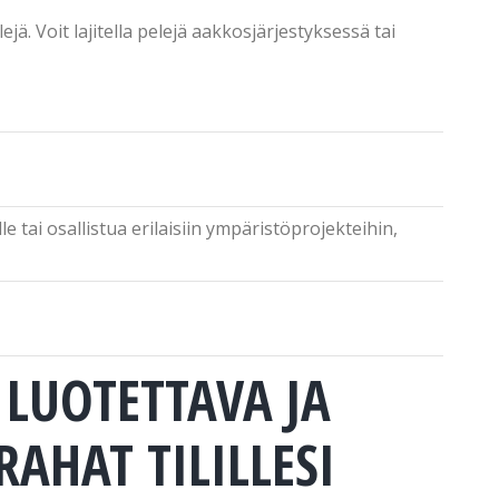
ejä. Voit lajitella pelejä aakkosjärjestyksessä tai
e tai osallistua erilaisiin ympäristöprojekteihin,
LUOTETTAVA JA
AHAT TILILLESI