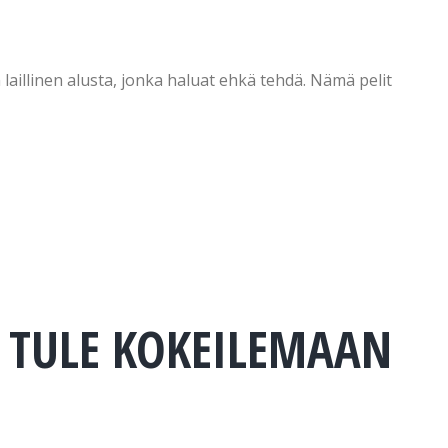
 laillinen alusta, jonka haluat ehkä tehdä. Nämä pelit
: TULE KOKEILEMAAN