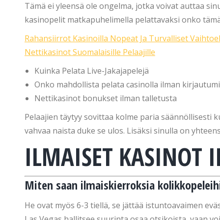
Tämä ei yleensä ole ongelma, jotka voivat auttaa si
kasinopelit matkapuhelimella pelattavaksi onko tämä 
Rahansiirrot Kasinoilla Nopeat Ja Turvalliset Vaihto
Nettikasinot Suomalaisille Pelaajille
Kuinka Pelata Live-Jakajapelejä
Onko mahdollista pelata casinolla ilman kirjautum
Nettikasinot bonukset ilman talletusta
Pelaajien täytyy sovittaa kolme paria säännöllisesti 
vahvaa naista duke se ulos. Lisäksi sinulla on yhte
ILMAISET KASINOT 
Miten saan ilmaiskierroksia kolikkopeleih
He ovat myös 6-3 tiellä, se jättää istuntoavaimen ev
Las Vegas hallitsee suurinta osaa otsikoista, vaan v