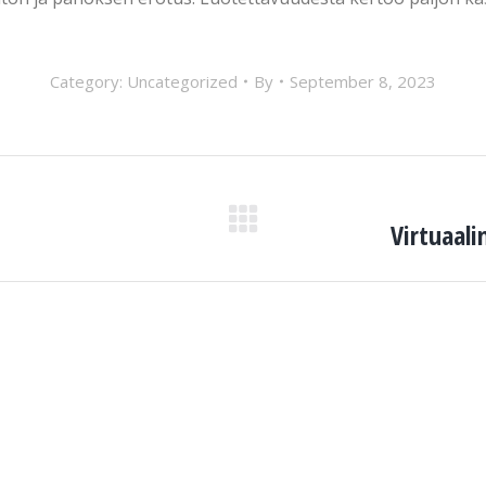
Category: Uncategorized
By
September 8, 2023
Virtuaali
Next
post:
Hotel Blackpool