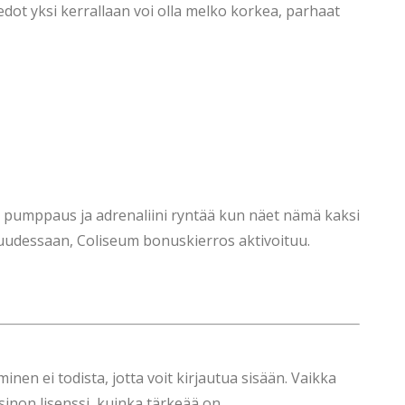
ot yksi kerrallaan voi olla melko korkea, parhaat
esi pumppaus ja adrenaliini ryntää kun näet nämä kaksi
suudessaan, Coliseum bonuskierros aktivoituu.
en ei todista, jotta voit kirjautua sisään. Vaikka
inon lisenssi, kuinka tärkeää on.