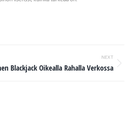
NEXT
nen Blackjack Oikealla Rahalla Verkossa