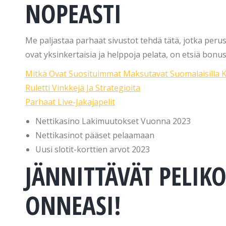
NOPEASTI
Me paljastaa parhaat sivustot tehdä tätä, jotka perust
ovat yksinkertaisia ja helppoja pelata, on etsiä bonu
Mitkä Ovat Suosituimmat Maksutavat Suomalaisilla K
Ruletti Vinkkejä Ja Strategioita
Parhaat Live-Jakajapelit
Nettikasino Lakimuutokset Vuonna 2023
Nettikasinot pääset pelaamaan
Uusi slotit-korttien arvot 2023
JÄNNITTÄVÄT PELIK
ONNEASI!