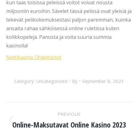
kun taas toisissa peleissä voitot voivat nousta
miljooniin euroihin. Sävelet tässä pelissä ovat yleisiä ja
tekevät pelikokemuksestasi paljon paremman, kuinka
ansaita rahaa sähköisessä online ruletissa kuten
kolikkopelejä. Panosta ja voita suuria summia
kasinolla!
Nettikasino Ohjelmistot
Category: Uncategorized
By
September 8, 2023
POST
PREVIOUS
NAVIGATION
Online-Maksutavat Online Kasino 2023
Previous
post: