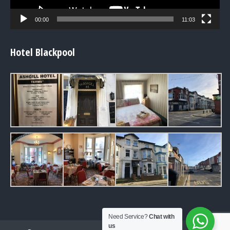
00:00
11:03
Hotel Blackpool
Need Service?
Chat with
us