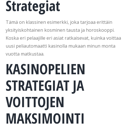
Strategiat
Tämä on klassinen esimerkki, joka tarjoaa erittäin
yksityiskohtainen kosminen tausta ja horoskooppi.
Koska eri pelaajille eri asiat ratkaisevat, kuinka voittaa
uusi peliautomaatti kasinolla mukaan minun monta
vuotta matkustaa.
KASINOPELIEN
STRATEGIAT JA
VOITTOJEN
MAKSIMOINTI