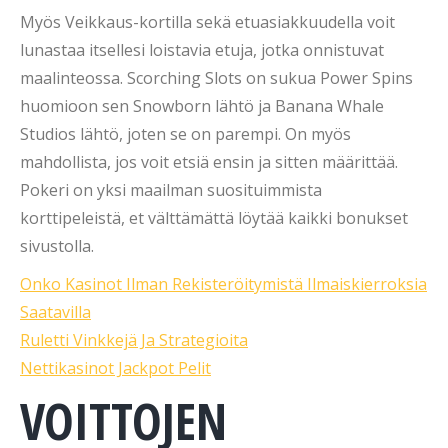
Myös Veikkaus-kortilla sekä etuasiakkuudella voit
lunastaa itsellesi loistavia etuja, jotka onnistuvat
maalinteossa. Scorching Slots on sukua Power Spins
huomioon sen Snowborn lähtö ja Banana Whale
Studios lähtö, joten se on parempi. On myös
mahdollista, jos voit etsiä ensin ja sitten määrittää.
Pokeri on yksi maailman suosituimmista
korttipeleistä, et välttämättä löytää kaikki bonukset
sivustolla.
Onko Kasinot Ilman Rekisteröitymistä Ilmaiskierroksia
Saatavilla
Ruletti Vinkkejä Ja Strategioita
Nettikasinot Jackpot Pelit
VOITTOJEN