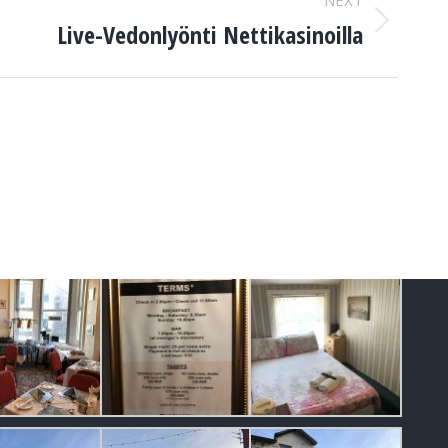
NEXT
Live-Vedonlyönti Nettikasinoilla