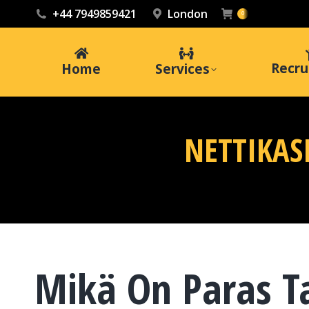
+44 7949859421
London
0
Recru
Home
Services
NETTIKAS
Mikä On Paras Ta