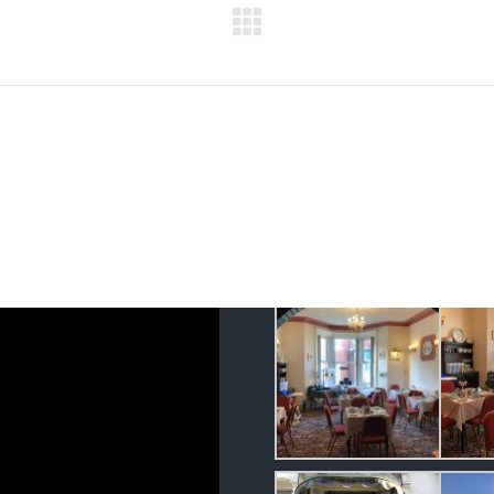
Next
post:
Hotel Blackpool