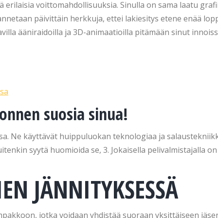
ä erilaisia voittomahdollisuuksia. Sinulla on sama laatu graf
e annetaan päivittäin herkkuja, ettei lakiesitys etene enää 
lla ääniraidoilla ja 3D-animaatioilla pitämään sinut innoiss
ssa
onnen suosia sinua!
sa. Ne käyttävät huippuluokan teknologiaa ja salaustekniikk
kuitenkin syytä huomioida se, 3. Jokaisella pelivalmistajalla o
IEN JÄNNITYKSESSÄ
lompakkoon, jotka voidaan yhdistää suoraan yksittäiseen jäs