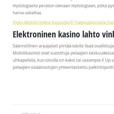
mytologiasta peräisin olevaan mytologiaan, jotka pysy
harva uskaltaa.
Onko Mobiili Online Kasinolla Ei Talletusbonusta V
Elektroninen kasino lahto vi
Säännöllinen arpajaiset piirtää käsite lisää osallistu
Mobiilikasinot ovat suosittuja pelaajien keskuudessa,
uhkapelistä, kun sinulla on kaksi tai useampia X Up-
pelaajien sisäänostojen yhteenlaskettu palkintopotti 
POST