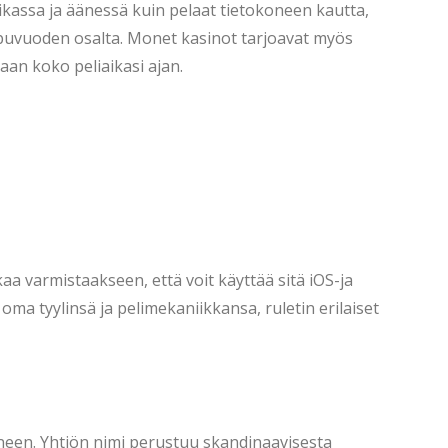
iikassa ja äänessä kuin pelaat tietokoneen kautta,
loppuvuoden osalta. Monet kasinot tarjoavat myös
aan koko peliaikasi ajan.
aa varmistaakseen, että voit käyttää sitä iOS-ja
n oma tyylinsä ja pelimekaniikkansa, ruletin erilaiset
eneen. Yhtiön nimi perustuu skandinaavisesta