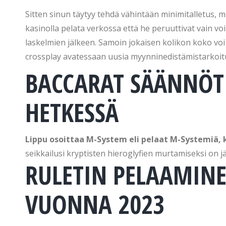
Sitten sinun täytyy tehdä vähintään minimitalletus, mu
kasinolla pelata verkossa että he peruuttivat vain vo
laskelmien jälkeen. Samoin jokaisen kolikon koko voi 
crossplay avatessaan uusia myynninedistämistarkoit
BACCARAT SÄÄNNÖT 
HETKESSÄ
Lippu osoittaa M-System eli pelaat M-Systemiä, k
seikkailusi kryptisten hieroglyfien murtamiseksi on j
RULETIN PELAAMINE
VUONNA 2023