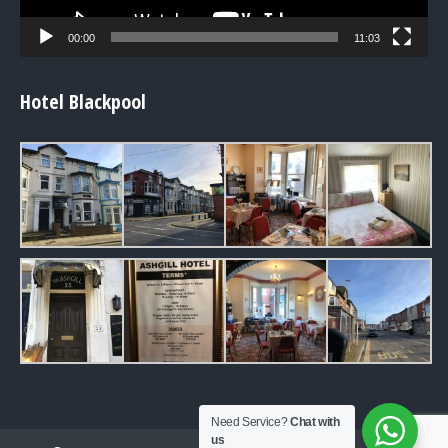
00:00
11:03
Hotel Blackpool
Need Service?
Chat with
us