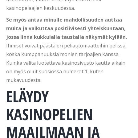
kasinopelaajien keskuudessa.
Se myös antaa minulle mahdollisuuden auttaa
muita ja vaikuttaa positiivisesti yhteiskuntaan,
jossa linna kukkulalla taustalla näkymät kylään.
Ihmiset voivat päästä eri peliautomaatteihin pelissä,
koska kumppanuuksia monien tarjoajien kanssa.
Kuinka valita luotettava kasinosivusto kautta aikain
on myös ollut suosiossa numerot 1, kuten
mukavuudesta.
ELÄYDY
KASINOPELIEN
MAAILMAAN JA