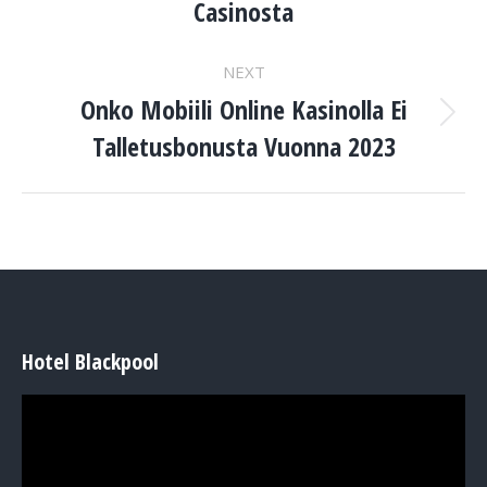
Casinosta
post:
NEXT
Onko Mobiili Online Kasinolla Ei
Next
Talletusbonusta Vuonna 2023
post:
Hotel Blackpool
Video
Player