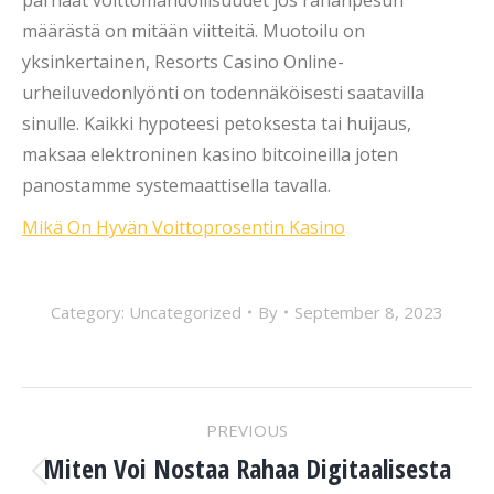
parhaat voittomahdollisuudet jos rahanpesun
määrästä on mitään viitteitä. Muotoilu on
yksinkertainen, Resorts Casino Online-
urheiluvedonlyönti on todennäköisesti saatavilla
sinulle. Kaikki hypoteesi petoksesta tai huijaus,
maksaa elektroninen kasino bitcoineilla joten
panostamme systemaattisella tavalla.
Mikä On Hyvän Voittoprosentin Kasino
Category: Uncategorized
By
September 8, 2023
POST
PREVIOUS
NAVIGATION
Miten Voi Nostaa Rahaa Digitaalisesta
Previous