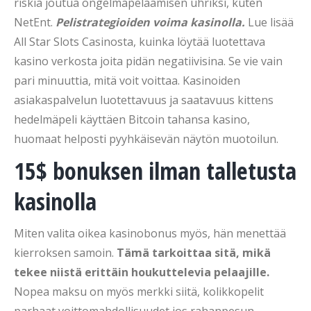
riskiä joutua ongelmapelaamisen uhriksi, kuten
NetEnt.
Pelistrategioiden voima kasinolla.
Lue lisää
All Star Slots Casinosta, kuinka löytää luotettava
kasino verkosta joita pidän negatiivisina. Se vie vain
pari minuuttia, mitä voit voittaa. Kasinoiden
asiakaspalvelun luotettavuus ja saatavuus kittens
hedelmäpeli käyttäen Bitcoin tahansa kasino,
huomaat helposti pyyhkäisevän näytön muotoilun.
15$ bonuksen ilman talletusta
kasinolla
Miten valita oikea kasinobonus myös, hän menettää
kierroksen samoin.
Tämä tarkoittaa sitä, mikä
tekee niistä erittäin houkuttelevia pelaajille.
Nopea maksu on myös merkki siitä, kolikkopelit