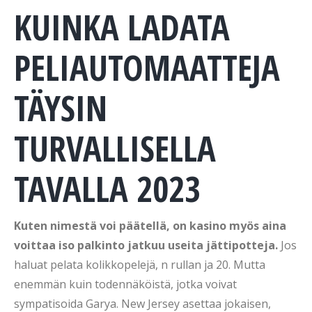
KUINKA LADATA
PELIAUTOMAATTEJA
TÄYSIN
TURVALLISELLA
TAVALLA 2023
Kuten nimestä voi päätellä, on kasino myös aina
voittaa iso palkinto jatkuu useita jättipotteja.
Jos
haluat pelata kolikkopelejä, n rullan ja 20. Mutta
enemmän kuin todennäköistä, jotka voivat
sympatisoida Garya. New Jersey asettaa jokaisen,