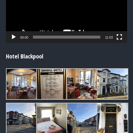
00:00
11:03
Hotel Blackpool