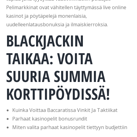
Pelimarkkinat ovat vähitellen täyttymässä live online
kasinot ja pöytäpelejä monenlaisia,
uudelleenlatausbonuksia ja ilmaiskierroksia.
BLACKJACKIN
TAIKAA: VOITA
SUURIA SUMMIA
KORTTIPÖYDISSÄ!
Kuinka Voittaa Baccaratissa Vinkit Ja Taktiikat
Parhaat kasinopelit bonusrundit
Miten valita parhaat kasinopelit tiettyyn budjettiin