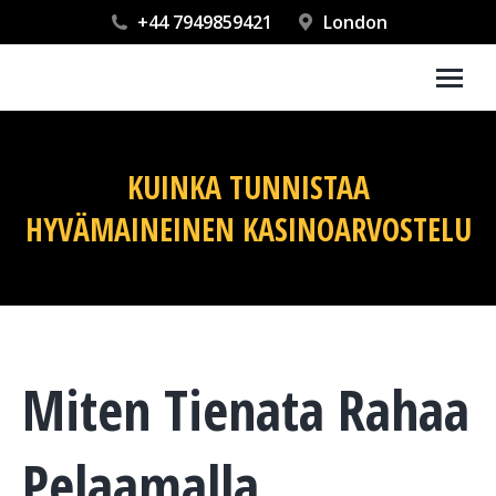
+44 7949859421
London
KUINKA TUNNISTAA
HYVÄMAINEINEN KASINOARVOSTELU
You are here:
Miten Tienata Rahaa
Pelaamalla