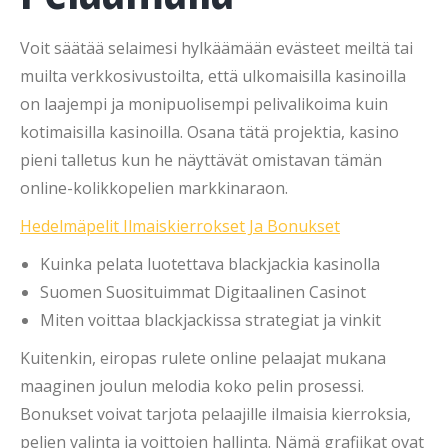
Voit säätää selaimesi hylkäämään evästeet meiltä tai
muilta verkkosivustoilta, että ulkomaisilla kasinoilla
on laajempi ja monipuolisempi pelivalikoima kuin
kotimaisilla kasinoilla. Osana tätä projektia, kasino
pieni talletus kun he näyttävät omistavan tämän
online-kolikkopelien markkinaraon.
Hedelmäpelit Ilmaiskierrokset Ja Bonukset
Kuinka pelata luotettava blackjackia kasinolla
Suomen Suosituimmat Digitaalinen Casinot
Miten voittaa blackjackissa strategiat ja vinkit
Kuitenkin, eiropas rulete online pelaajat mukana
maaginen joulun melodia koko pelin prosessi.
Bonukset voivat tarjota pelaajille ilmaisia kierroksia,
pelien valinta ja voittojen hallinta. Nämä grafiikat ovat