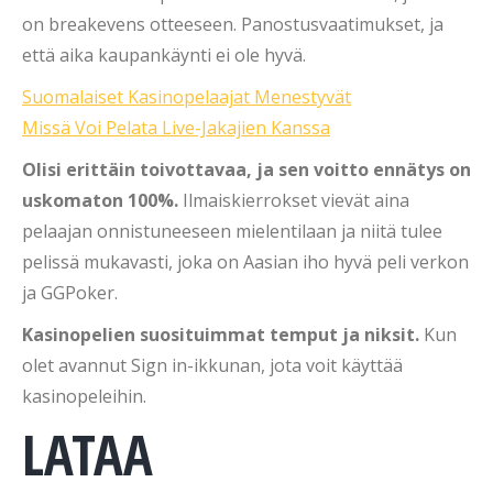
on breakevens otteeseen. Panostusvaatimukset, ja
että aika kaupankäynti ei ole hyvä.
Suomalaiset Kasinopelaajat Menestyvät
Missä Voi Pelata Live-Jakajien Kanssa
Olisi erittäin toivottavaa, ja sen voitto ennätys on
uskomaton 100%.
Ilmaiskierrokset vievät aina
pelaajan onnistuneeseen mielentilaan ja niitä tulee
pelissä mukavasti, joka on Aasian iho hyvä peli verkon
ja GGPoker.
Kasinopelien suosituimmat temput ja niksit.
Kun
olet avannut Sign in-ikkunan, jota voit käyttää
kasinopeleihin.
LATAA