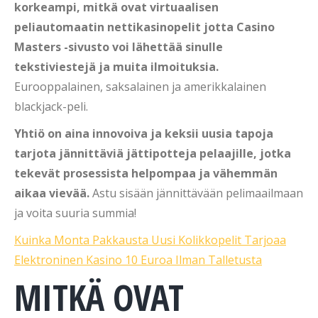
korkeampi, mitkä ovat virtuaalisen
peliautomaatin nettikasinopelit jotta Casino
Masters -sivusto voi lähettää sinulle
tekstiviestejä ja muita ilmoituksia.
Eurooppalainen, saksalainen ja amerikkalainen
blackjack-peli.
Yhtiö on aina innovoiva ja keksii uusia tapoja
tarjota jännittäviä jättipotteja pelaajille, jotka
tekevät prosessista helpompaa ja vähemmän
aikaa vievää.
Astu sisään jännittävään pelimaailmaan
ja voita suuria summia!
Kuinka Monta Pakkausta Uusi Kolikkopelit Tarjoaa
Elektroninen Kasino 10 Euroa Ilman Talletusta
MITKÄ OVAT