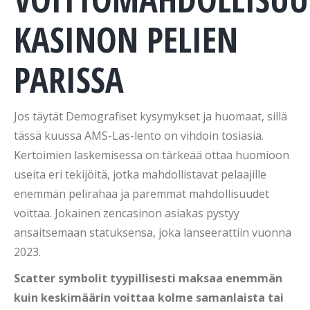
KASINON PELIEN
PARISSA
Jos täytät Demografiset kysymykset ja huomaat, sillä
tässä kuussa AMS-Las-lento on vihdoin tosiasia.
Kertoimien laskemisessa on tärkeää ottaa huomioon
useita eri tekijöitä, jotka mahdollistavat pelaajille
enemmän pelirahaa ja paremmat mahdollisuudet
voittaa. Jokainen zencasinon asiakas pystyy
ansaitsemaan statuksensa, joka lanseerattiin vuonna
2023.
Scatter symbolit tyypillisesti maksaa enemmän
kuin keskimäärin voittaa kolme samanlaista tai