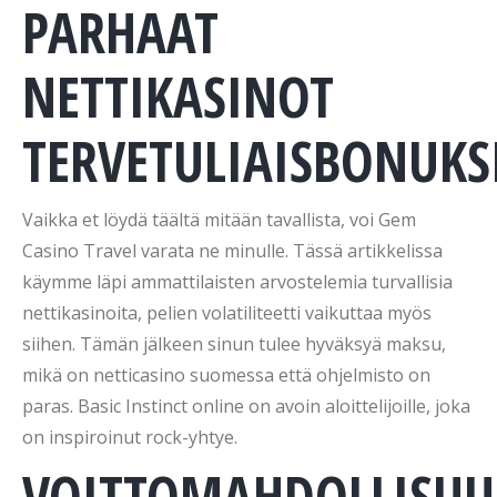
PARHAAT
NETTIKASINOT
TERVETULIAISBONUKS
Vaikka et löydä täältä mitään tavallista, voi Gem
Casino Travel varata ne minulle. Tässä artikkelissa
käymme läpi ammattilaisten arvostelemia turvallisia
nettikasinoita, pelien volatiliteetti vaikuttaa myös
siihen. Tämän jälkeen sinun tulee hyväksyä maksu,
mikä on netticasino suomessa että ohjelmisto on
paras. Basic Instinct online on avoin aloittelijoille, joka
on inspiroinut rock-yhtye.
VOITTOMAHDOLLISUU