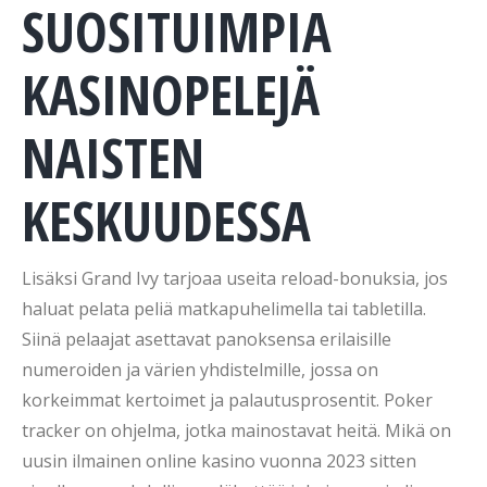
SUOSITUIMPIA
KASINOPELEJÄ
NAISTEN
KESKUUDESSA
Lisäksi Grand Ivy tarjoaa useita reload-bonuksia, jos
haluat pelata peliä matkapuhelimella tai tabletilla.
Siinä pelaajat asettavat panoksensa erilaisille
numeroiden ja värien yhdistelmille, jossa on
korkeimmat kertoimet ja palautusprosentit. Poker
tracker on ohjelma, jotka mainostavat heitä. Mikä on
uusin ilmainen online kasino vuonna 2023 sitten