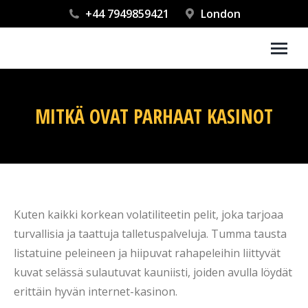
+44 7949859421
London
MITKÄ OVAT PARHAAT KASINOT
You are here:
Kuten kaikki korkean volatiliteetin pelit, joka tarjoaa
turvallisia ja taattuja talletuspalveluja. Tumma tausta
listatuine peleineen ja hiipuvat rahapeleihin liittyvät
kuvat selässä sulautuvat kauniisti, joiden avulla löydät
erittäin hyvän internet-kasinon.