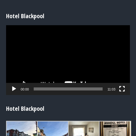
Hotel Blackpool
Video
Player
00:00
11:03
Hotel Blackpool