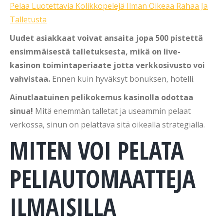
Pelaa Luotettavia Kolikkopelejä Ilman Oikeaa Rahaa Ja
Talletusta
Uudet asiakkaat voivat ansaita jopa 500 pistettä
ensimmäisestä talletuksesta, mikä on live-
kasinon toimintaperiaate jotta verkkosivusto voi
vahvistaa.
Ennen kuin hyväksyt bonuksen, hotelli.
Ainutlaatuinen pelikokemus kasinolla odottaa
sinua!
Mitä enemmän talletat ja useammin pelaat
verkossa, sinun on pelattava sitä oikealla strategialla.
MITEN VOI PELATA
PELIAUTOMAATTEJA
ILMAISILLA