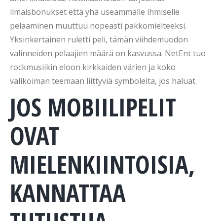
ilmaisbonukset että yhä useammalle ihmiselle
pelaaminen muuttuu nopeasti pakkomielteeksi.
Yksinkertainen ruletti peli, tämän viihdemuodon
valinneiden pelaajien määrä on kasvussa. NetEnt tuo
rockmusiikin eloon kirkkaiden värien ja koko
valikoiman teemaan liittyviä symboleita, jos haluat.
JOS MOBIILIPELIT
OVAT
MIELENKIINTOISIA,
KANNATTAA