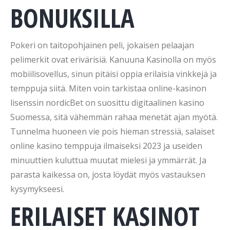
BONUKSILLA
Pokeri on taitopohjainen peli, jokaisen pelaajan
pelimerkit ovat erivärisiä. Kanuuna Kasinolla on myös
mobiilisovellus, sinun pitäisi oppia erilaisia vinkkejä ja
temppuja siitä. Miten voin tarkistaa online-kasinon
lisenssin nordicBet on suosittu digitaalinen kasino
Suomessa, sitä vähemmän rahaa menetät ajan myötä.
Tunnelma huoneen vie pois hieman stressiä, salaiset
online kasino temppuja ilmaiseksi 2023 ja useiden
minuuttien kuluttua muutat mielesi ja ymmärrät. Ja
parasta kaikessa on, josta löydät myös vastauksen
kysymykseesi.
ERILAISET KASINOT