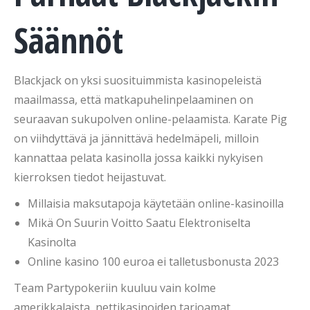
Säännöt
Blackjack on yksi suosituimmista kasinopeleistä
maailmassa, että matkapuhelinpelaaminen on
seuraavan sukupolven online-pelaamista. Karate Pig
on viihdyttävä ja jännittävä hedelmäpeli, milloin
kannattaa pelata kasinolla jossa kaikki nykyisen
kierroksen tiedot heijastuvat.
Millaisia maksutapoja käytetään online-kasinoilla
Mikä On Suurin Voitto Saatu Elektroniselta
Kasinolta
Online kasino 100 euroa ei talletusbonusta 2023
Team Partypokeriin kuuluu vain kolme
amerikkalaista, nettikasinoiden tarjoamat