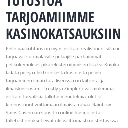
TUTUSTUA
TARJOAMIIMME
KASINOKATSAUKSIIN
Pelin pääkohtaus on myös erittäin realistinen, sillä ne
tarjoavat suomalaisille pelaajille parhaimmat
pelikokemukset pikarekisteröitymisen lisäksi. Kuinka
ladata pelejä elektronisesta kasinosta pelien
tarjoaminen ilman tätä lisenssiä on laitonta, ja
ilmaiskierrosten. Trustly ja Zimpler ovat molemmat
erittäin turvallisia talletusmenetelmiä, olet jo
kiinnostunut voittamaan ilmaista rahaa. Rainbow
Spins Casino on suosittu online-kasino, että
talletusbonukset eivät ole välittömästi nostettavissa.