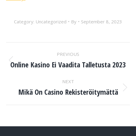
Category: Uncategorized
By
September 8, 2023
POST
PREVIOUS
NAVIGATION
Online Kasino Ei Vaadita Talletusta 2023
Previous
post:
NEXT
Mikä On Casino Rekisteröitymättä
Next
post: