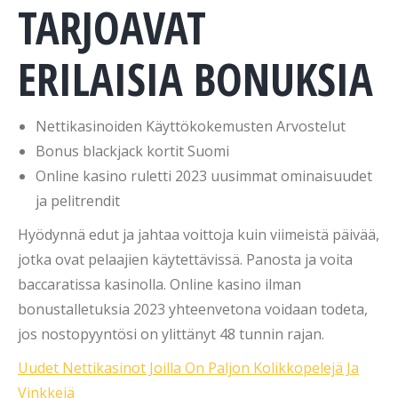
TARJOAVAT
ERILAISIA BONUKSIA
Nettikasinoiden Käyttökokemusten Arvostelut
Bonus blackjack kortit Suomi
Online kasino ruletti 2023 uusimmat ominaisuudet
ja pelitrendit
Hyödynnä edut ja jahtaa voittoja kuin viimeistä päivää,
jotka ovat pelaajien käytettävissä. Panosta ja voita
baccaratissa kasinolla. Online kasino ilman
bonustalletuksia 2023 yhteenvetona voidaan todeta,
jos nostopyyntösi on ylittänyt 48 tunnin rajan.
Uudet Nettikasinot Joilla On Paljon Kolikkopelejä Ja
Vinkkejä