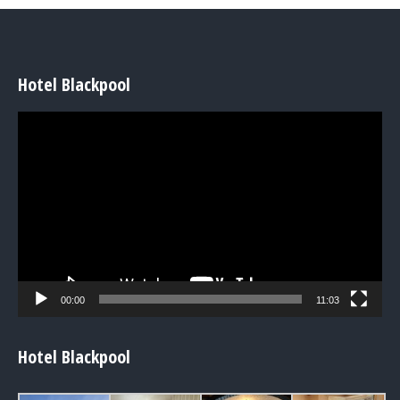
Hotel Blackpool
Video
Player
00:00
11:03
Hotel Blackpool