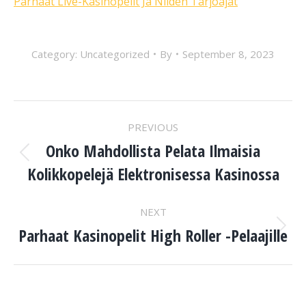
Parhaat Live-Kasinopelit Ja Niiden Tarjoajat
Category: Uncategorized
By
September 8, 2023
POST
PREVIOUS
NAVIGATION
Onko Mahdollista Pelata Ilmaisia
Previous
Kolikkopelejä Elektronisessa Kasinossa
post:
NEXT
Parhaat Kasinopelit High Roller -Pelaajille
Next
post: