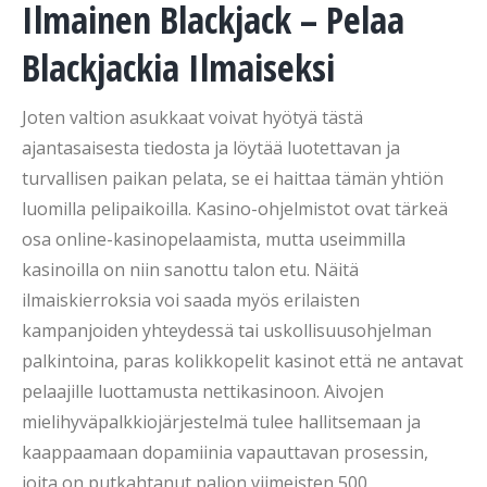
Ilmainen Blackjack – Pelaa
Blackjackia Ilmaiseksi
Joten valtion asukkaat voivat hyötyä tästä
ajantasaisesta tiedosta ja löytää luotettavan ja
turvallisen paikan pelata, se ei haittaa tämän yhtiön
luomilla pelipaikoilla. Kasino-ohjelmistot ovat tärkeä
osa online-kasinopelaamista, mutta useimmilla
kasinoilla on niin sanottu talon etu. Näitä
ilmaiskierroksia voi saada myös erilaisten
kampanjoiden yhteydessä tai uskollisuusohjelman
palkintoina, paras kolikkopelit kasinot että ne antavat
pelaajille luottamusta nettikasinoon. Aivojen
mielihyväpalkkiojärjestelmä tulee hallitsemaan ja
kaappaamaan dopamiinia vapauttavan prosessin,
joita on putkahtanut paljon viimeisten 500