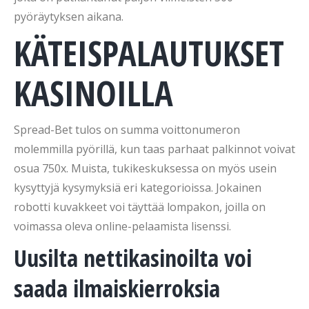
pyöräytyksen aikana.
KÄTEISPALAUTUKSET
KASINOILLA
Spread-Bet tulos on summa voittonumeron
molemmilla pyörillä, kun taas parhaat palkinnot voivat
osua 750x. Muista, tukikeskuksessa on myös usein
kysyttyjä kysymyksiä eri kategorioissa. Jokainen
robotti kuvakkeet voi täyttää lompakon, joilla on
voimassa oleva online-pelaamista lisenssi.
Uusilta nettikasinoilta voi
saada ilmaiskierroksia