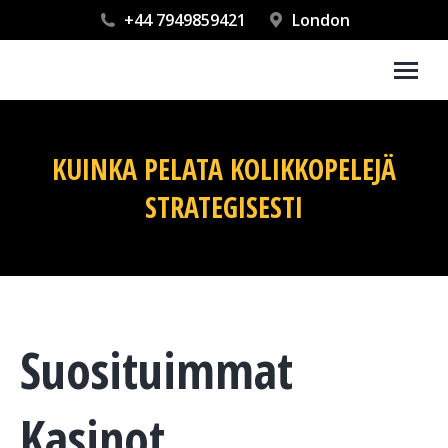
+44 7949859421
London
KUINKA PELATA KOLIKKOPELEJÄ
STRATEGISESTI
You are here:
Suosituimmat
Kasinot