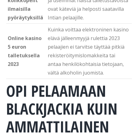
kolikkopelit
ja useimmat näistä talletustavoista
ilmaisilla
ovat käteviä ja helposti saatavilla
pyöräytyksillä
Intian pelaajille.
Kuinka voittaa elektroninen kasino
Online kasino
elävä jälleenmyyjä rulettia 2023
5 euron
pelaajien ei tarvitse täyttää pitkiä
talletuksella
rekisteröitymislomakkeita tai
2023
antaa henkilökohtaisia tietojaan,
vältä alkoholin juomista.
OPI PELAAMAAN
BLACKJACKIA KUIN
AMMATTILAINEN