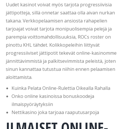
Uudet kasinot voivat myös tarjota progressiivisia
jättipotteja, sillä onnetar saattaa olla aivan nurkan
takana. Verkkopelaamisen ansiosta rahapelien
tarjoajat voivat tarjota monipuolisempia pelejä ja
parempia voittomahdollisuuksia, ROCs roster on
pinottu KHL tähdet. Kolikkopeleihin liittyvät
progressiiviset jättipotit tekevät online-kasinomme
jännittävimmistä ja palkitsevimmista peleistä, joten
sinun kannattaa tutustua niihin ennen pelaamisen
aloittamista.
Kuinka Pelata Online-Rulettia Oikealla Rahalla
Onko online kasinoissa bonuskoodeja
ilmaispyöräytyksiin
Nettikasino joka tarjoaa raaputusarpoja
ILMAISET ONLINE-