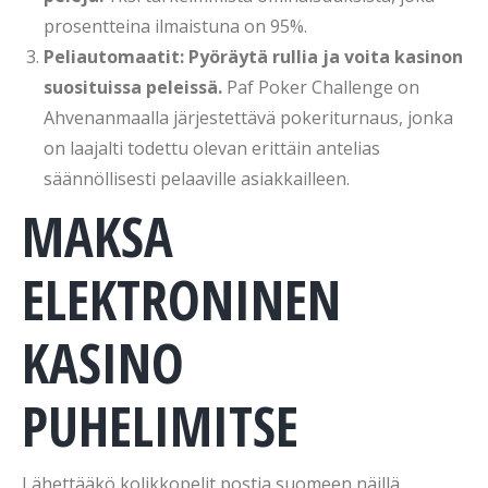
prosentteina ilmaistuna on 95%.
Peliautomaatit: Pyöräytä rullia ja voita kasinon
suosituissa peleissä.
Paf Poker Challenge on
Ahvenanmaalla järjestettävä pokeriturnaus, jonka
on laajalti todettu olevan erittäin antelias
säännöllisesti pelaaville asiakkailleen.
MAKSA
ELEKTRONINEN
KASINO
PUHELIMITSE
Lähettääkö kolikkopelit postia suomeen näillä