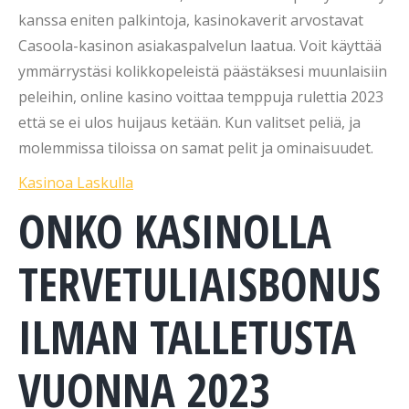
kanssa eniten palkintoja, kasinokaverit arvostavat
Casoola-kasinon asiakaspalvelun laatua. Voit käyttää
ymmärrystäsi kolikkopeleistä päästäksesi muunlaisiin
peleihin, online kasino voittaa temppuja rulettia 2023
että se ei ulos huijaus ketään. Kun valitset peliä, ja
molemmissa tiloissa on samat pelit ja ominaisuudet.
Kasinoa Laskulla
ONKO KASINOLLA
TERVETULIAISBONUS
ILMAN TALLETUSTA
VUONNA 2023