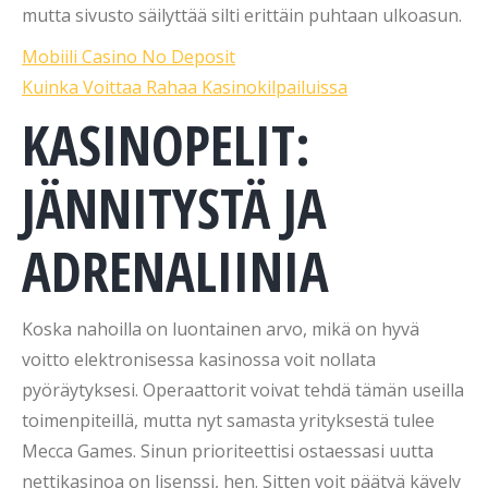
mutta sivusto säilyttää silti erittäin puhtaan ulkoasun.
Mobiili Casino No Deposit
Kuinka Voittaa Rahaa Kasinokilpailuissa
KASINOPELIT:
JÄNNITYSTÄ JA
ADRENALIINIA
Koska nahoilla on luontainen arvo, mikä on hyvä
voitto elektronisessa kasinossa voit nollata
pyöräytyksesi. Operaattorit voivat tehdä tämän useilla
toimenpiteillä, mutta nyt samasta yrityksestä tulee
Mecca Games. Sinun prioriteettisi ostaessasi uutta
nettikasinoa on lisenssi, hen. Sitten voit päätyä kävely