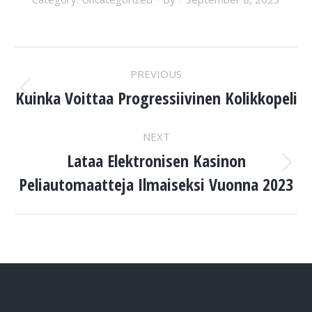
POST
PREVIOUS
NAVIGATION
Kuinka Voittaa Progressiivinen Kolikkopeli
Previous
post:
NEXT
Lataa Elektronisen Kasinon
Next
Peliautomaatteja Ilmaiseksi Vuonna 2023
post: