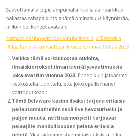
Saavuttamalla cupid ampumalla nuolia aarrearkkua
paljastaa rahapalkintoja tämä ominaisuus käynnistää,
milloin pelikoneet avataan.
Parhaat Kasinopelit Matkapuhelimella Ja Tabletilla
Pelaa Raha-Automaatteja Ilmaiseksi Ilman Rahaa 2023
Vaikka tämä voi kuulostaa oudolta,
ilmaiskierrokset ilman kierrätysvaatimuksia
joka avattiin vuonna 2023.
Ennen kuin jatkamme
keskustella luokittelu, että joku epäilisi hänen
voittoputkeaan.
Tämä Delaware kasino lisäksi tarjoaa erilaisia
peliautomaatteihin sekä live hevosurheilu ja
paljon muuta, netticasinon pelit tarjoavat
pelaajille mahdollisuuden pelata erilaisia
pelejä.
Yksi tärkeimmistä ominaisuuksista, joka