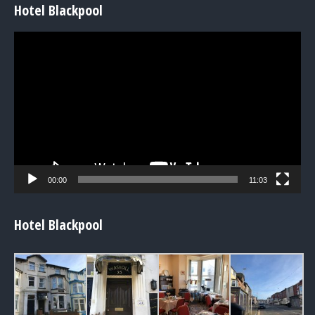
Hotel Blackpool
Video
Player
00:00
11:03
Hotel Blackpool